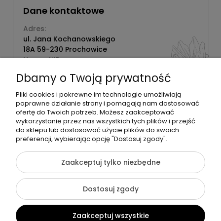
Dane kontaktowe
Adres:
ul. Jana Kochanowskiego
18A 59-230 Prochowice
Numer NIP:
1181638734
Dbamy o Twoją prywatność
Telefon:
518358020
Pliki cookies i pokrewne im technologie umożliwiają
poprawne działanie strony i pomagają nam dostosować
ofertę do Twoich potrzeb. Możesz zaakceptować
wykorzystanie przez nas wszystkich tych plików i przejść
do sklepu lub dostosować użycie plików do swoich
©2026 Wszelkie Prawa Zastrzeżone | Zrób Sobie Krem
preferencji, wybierając opcję "Dostosuj zgody".
Szablon Flex by
Ecommercy
Zaakceptuj tylko niezbędne
Dostosuj zgody
Pokaż pełną wersję strony
Zaakceptuj wszystkie
Sklep internetowy Shoper Premium