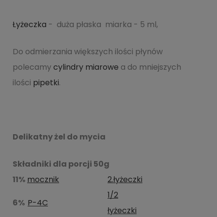
Łyżeczka
- duża płaska miarka - 5 ml,
Do odmierzania większych ilości płynów
polecamy
cylindry miarowe
a do mniejszych
ilości
pipetki
.
Delikatny żel do mycia
Składniki dla porcji 50g
11%
mocznik
2.łyżeczki
1/2
6%
P-4C
łyżeczki