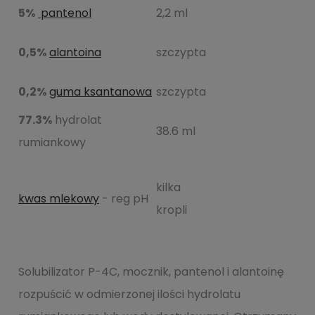
5%
pantenol
2,2 ml
0,5%
alantoina
szczypta
0,2%
guma ksantanowa
szczypta
77.3%
hydrolat
38.6 ml
rumiankowy
kilka
kwas mlekowy
- reg pH
kropli
Solubilizator P-4C, mocznik, pantenol i alantoinę
rozpuścić w odmierzonej ilości hydrolatu