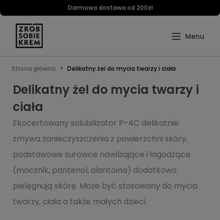
Darmowa dostawa od 200zł
Strona główna
Delikatny żel do mycia twarzy i ciała
Delikatny żel do mycia twarzy i
ciała
Ekocertowany solubilizator P-4C delikatnie
zmywa zanieczyszczenia z powierzchni skóry,
podstawowe surowce nawilżające i łagodzące
(mocznik, pantenol, alantoina) dodatkowo
pielęgnują skórę. Może być stosowany do mycia
twarzy, ciała a także małych dzieci.