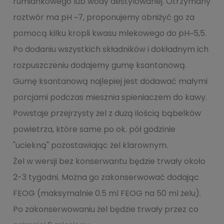
rumiankowego lub wody destylowanej. Otrzymany
roztwór ma pH ~7, proponujemy obniżyć go za
pomocą kilku kropli kwasu mlekowego do pH~5,5.
Po dodaniu wszystkich składników i dokładnym ich
rozpuszczeniu dodajemy gumę ksantanową.
Gumę ksantanową najlepiej jest dodawać małymi
porcjami podczas miesznia spieniaczem do kawy.
Powstaje przejrzysty żel z dużą ilością bąbelków
powietrza, które same po ok. pół godzinie
"uciekną" pozostawiając żel klarownym.
Żel w wersji bez konserwantu będzie trwały około
2-3 tygodni. Można go zakonserwować dodając
FEOG (maksymalnie 0.5 ml FEOG na 50 ml żelu).
Po zakonserwowaniu żel będzie trwały przez co