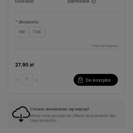
Dostawa:
Darmowa
*
Akcesoria:
NIE
TAK
*
Pole wymagane
27,90 zł
Do koszyka
Chcesz dowiedzieć się więcej?
Kliknij tutaj i przejdź do „Plików do pobrania” dla
tego produktu.