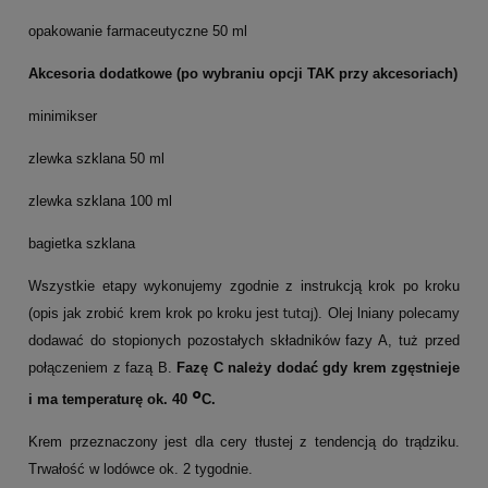
opakowanie farmaceutyczne 50 ml
Akcesoria dodatkowe (po wybraniu opcji TAK przy akcesoriach)
minimikser
zlewka szklana 50 ml
zlewka szklana 100 ml
bagietka szklana
Wszystkie etapy wykonujemy zgodnie z instrukcją krok po kroku
tutaj
(opis jak zrobić krem krok po kroku jest
). Olej lniany polecamy
dodawać do stopionych pozostałych składników fazy A, tuż przed
połączeniem z fazą B.
Fazę C należy dodać gdy krem zgęstnieje
o
i ma temperaturę ok. 40
C.
Krem przeznaczony jest dla cery tłustej z tendencją do trądziku.
Trwałość w lodówce ok. 2 tygodnie.