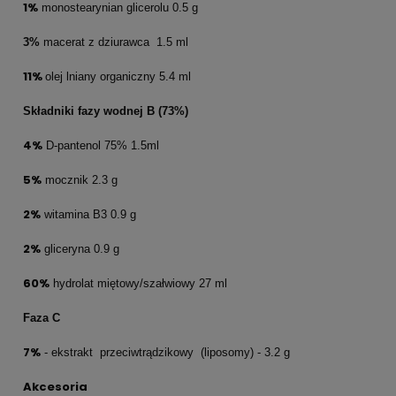
1%
monostearynian glicerolu 0.5 g
3%
macerat z dziurawca 1.5 ml
11%
olej lniany organiczny 5.4 ml
Składniki fazy wodnej B (73%)
4%
D-pantenol 75% 1.5ml
5%
mocznik 2.3 g
2%
witamina B3 0.9 g
2%
gliceryna 0.9 g
60%
hydrolat miętowy/szałwiowy 27 ml
Faza C
7%
- ekstrakt przeciwtrądzikowy (liposomy) - 3.2 g
Akcesoria