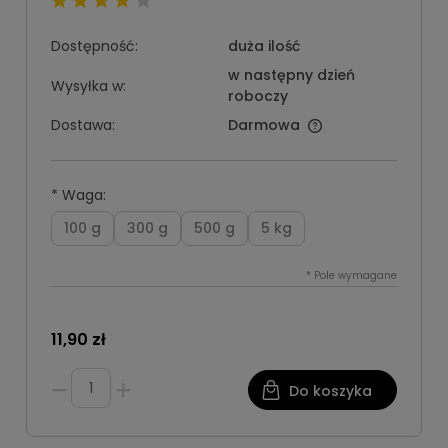
Dostępność:
duża ilość
w następny dzień
Wysyłka w:
roboczy
Dostawa:
Darmowa
*
Waga:
100 g
300 g
500 g
5 kg
*
Pole wymagane
11,90 zł
Do koszyka