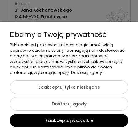
Adres:
ul. Jana Kochanowskiego
18A 59-230 Prochowice
Numer NIP:
1181638734
Dbamy o Twoją prywatność
Telefon:
518358020
Pliki cookies i pokrewne im technologie umożliwiają
poprawne działanie strony i pomagają nam dostosować
ofertę do Twoich potrzeb. Możesz zaakceptować
wykorzystanie przez nas wszystkich tych plików i przejść
do sklepu lub dostosować użycie plików do swoich
©2026 Wszelkie Prawa Zastrzeżone | Zrób Sobie Krem
preferencji, wybierając opcję "Dostosuj zgody".
Szablon Flex by
Ecommercy
Zaakceptuj tylko niezbędne
Dostosuj zgody
Pokaż pełną wersję strony
Zaakceptuj wszystkie
Sklep internetowy Shoper Premium