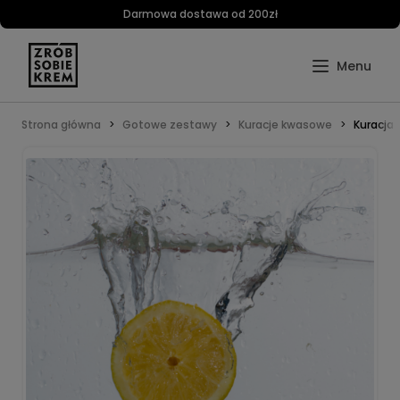
Darmowa dostawa od 200zł
Strona główna
Gotowe zestawy
Kuracje kwasowe
Kuracja 