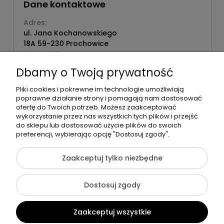
Dane kontaktowe
Adres:
ul. Jana Kochanowskiego
18A 59-230 Prochowice
Numer NIP:
1181638734
Dbamy o Twoją prywatność
Telefon:
518358020
Pliki cookies i pokrewne im technologie umożliwiają
poprawne działanie strony i pomagają nam dostosować
ofertę do Twoich potrzeb. Możesz zaakceptować
wykorzystanie przez nas wszystkich tych plików i przejść
do sklepu lub dostosować użycie plików do swoich
©2026 Wszelkie Prawa Zastrzeżone | Zrób Sobie Krem
preferencji, wybierając opcję "Dostosuj zgody".
Szablon Flex by
Ecommercy
Zaakceptuj tylko niezbędne
Dostosuj zgody
Pokaż pełną wersję strony
Zaakceptuj wszystkie
Sklep internetowy Shoper Premium