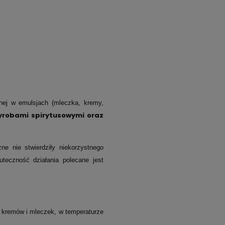
nej w emulsjach (mleczka, kremy,
yrobami spirytusowymi oraz
e nie stwierdziły niekorzystnego
teczność działania polecane jest
 kremów i mleczek, w temperaturze