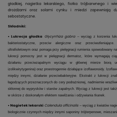
gładkiej, nagietka lekarskiego, fiołka trójbarwnego i w
drożdżami oraz solami cynku i miedzi zapewniają dzi
sebostatyczne.
Składniki:
• Lukrecja gładka
Glycyrrhiza gabra
– wyciąg z korzenia lukr
bakteriostatyczne, przeciw alergiczne oraz przeciwutleniając
ultrafioletowym oraz pomaga przy pielęgnacji rumienia spowodowany n
lukrecji pomocny jest w pielęgnacji dermatoz, które wymagają c
działaniu przeciwzapalnym wyciągu w głównej mierze biorą udzi
izolikwirytygenina) oraz proestrogennie działające izoflawonoidy. Izofl
między innymi, działanie przeciwbakteryjne. Ekstrakt z lukrecji z
łagodzących przeznaczonych do cery podrażnionej, nadmiernie wrażliwej
skłonnej do wyprysków i stanów zapalnych. Wyciąg z lukrecji jest ta
w skórze z doskonałym efektem nawilżania i odżywiania tkanek.
•
Nagietek lekarski
Calendula officinalis
– wyciąg z kwiatów nagi
biologicznie czynnych między innymi saponiny trójterpenowe, mieszanin