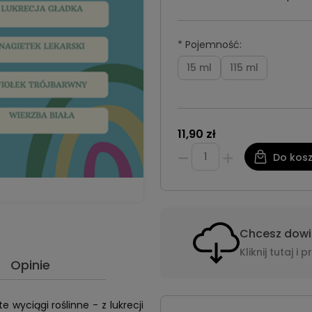
*
Pojemność:
15 ml
115 ml
11,90 zł
Do kos
Chcesz dowie
Kliknij tutaj 
Opinie
 wyciągi roślinne - z lukrecji