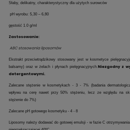
Słaby, delikatny, charakterystyczny dla użytych surowców
pH wyrobu: 5,30 – 6,80
gęstość 1.0 g/ml
Zastosowanie:
ABC stosowania liposomów
Ekstrakt przeciwtrądzikowy stosowany jest w kosmetyce pielęgnacyj
Niezgodny z w
balsamy) oraz w żelach i płynach pielęgnacyjnych.
detergentowymi.
Zalecane stężenie w kosmetykach - 3 - 7% (badania dermatologiczn
wpływu na cerę nawet przy 50% stężeniu, lecz ze względu na sku
stężenie do 7%)
Zalecane pH gotowego kosmetyku - 4 - 8
Liposomy należy dodawać do gotowej emulsji - w fazie C otrzymywania
nieprzekraczającej 40ºC.