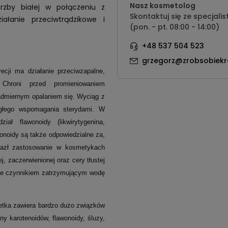
Nasz kosmetolog
ierzby białej w połączeniu z
Skontaktuj się ze specjalis
ałanie przeciwtrądzikowe i
(pon. - pt. 08:00 - 14:00)
+48 537 504 523
grzegorz@zrobsobiekr
ecji ma działanie przeciwzapalne,
e. Chroni przed promieniowaniem
admiernym opalaniem się. Wyciąg z
iągłego wspomagania sterydami. W
ał flawonoidy (likwirytygenina,
awonoidy są także odpowiedzialne za,
nalazł zastosowanie w kosmetykach
, zaczerwienionej oraz cery tłustej
kże czynnikiem zatrzymującym wodę
etka zawiera bardzo dużo związków
y karotenoidów, flawonoidy, śluzy,