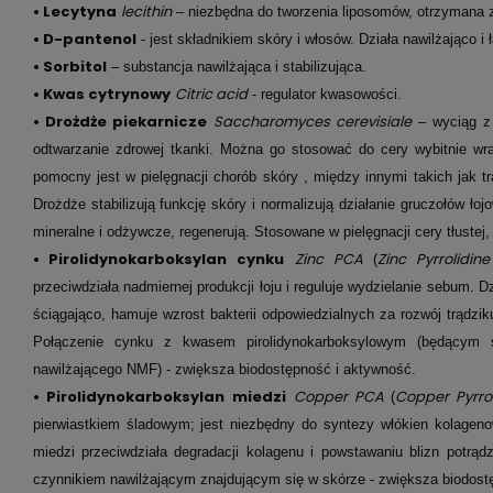
•
Lecytyna
lecithin
– niezbędna do tworzenia liposomów, otrzymana z
•
D-pantenol
- jest składnikiem skóry i włosów. Działa nawilżająco i 
•
Sorbitol
– substancja nawilżająca i stabilizująca.
•
Kwas cytrynowy
Citric acid
- regulator kwasowości.
•
Drożdże piekarnicze
Saccharomyces cerevisiale
– wyciąg z 
odtwarzanie zdrowej tkanki. Można go stosować do cery wybitnie wra
pomocny jest w pielęgnacji chorób skóry , między innymi takich jak 
Drożdże stabilizują funkcję skóry i normalizują działanie gruczołów łoj
mineralne i odżywcze, regenerują. Stosowane w pielęgnacji cery tłustej, 
•
Pirolidynokarboksylan cynku
Zinc PCA
Zinc Pyrrolidin
(
przeciwdziała nadmiernej produkcji łoju i reguluje wydzielanie sebum. D
ściągająco, hamuje wzrost bakterii odpowiedzialnych za rozwój trądzi
Połączenie cynku z kwasem pirolidynokarboksylowym (będącym s
nawilżającego NMF) - zwiększa biodostępność i aktywność.
•
Pirolidynokarboksylan
miedzi
Copper PCA
Copper Pyrro
(
pierwiastkiem śladowym; jest niezbędny do syntezy włókien kolagen
miedzi przeciwdziała degradacji kolagenu i powstawaniu blizn potrąd
czynnikiem nawilżającym znajdującym się w skórze - zwiększa biodost