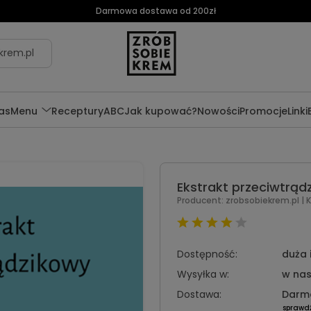
Darmowa dostawa od 200zł
krem.pl
as
Menu
Receptury
ABC
Jak kupować?
Nowości
Promocje
Linki
Ekstrakt przeciwtrąd
Producent:
zrobsobiekrem.pl
| 
Dostępność:
duża 
Wysyłka w:
w nas
Dostawa:
Darm
sprawd