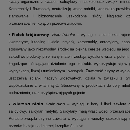
kwasy organiczne z kwasem salicylowym naczele oraz związki miner
Karotenoidy i flawonoidy neutralizują wolne rodniki, warunkują prawid
ziarnowanie i bliznowacenie uszkodzonej skóry. Nagietek dzia
przeciwzapalnie, kojąco i przeciwświądowo.
•
Fiołek trójbarwny
Viola tricolor
– wyciąg z ziela fiołka trójba
kwercetynę, luteolinę i wiele innych), karotenoidy, antocyjany, sapo
stosowany jako niezawodny środek na piękną cerę ze względu na jego 
szkodliwe produkty przemiany materii zostają wydalone wraz z potem, 
Łagodzące i ściągające działanie tego ekstraktu wykorzystuje się w p
wypryskach, liszaju rumieniowym i wysypek. Zawartość rutyny w wyciąg
uszczelnia ścianki naczyń włosowatych, działa w związku z t
współdziałanie z witaminą C. Stosowany w produktach do cery młodz
podrażnienia, oraz przyśpieszających gojenie.
•
Wierzba biała
Salix alba
– wyciągi z kory i liści zawiera g
salicylowy, salicylan metylu). Salicylany mają właściwości przeciwzapa
Ponadto związki czynne zawarte w wyciągu z wierzby uszczelniają n
przeciwdziałają nadmiernej krzepliwości krwi.