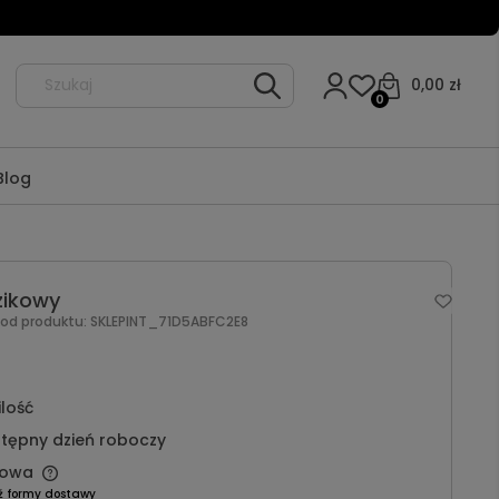
0,00 zł
0
Blog
zikowy
Kod produktu:
SKLEPINT_71D5ABFC2E8
ilość
tępny dzień roboczy
owa
ź formy dostawy