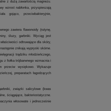
alne z dużą zawartością magnezu.
łowy wzrost nabłonka, przyspieszają
ła gojąco, przeciwbakteryjnie,
rwnego zawiera flawonoidy (rutynę,
niny, śluzy, garbniki. Wyciąg jest
właściwości odtruwające dla skóry,
następnie znikają wypryski skórne.
ielęgnacji trądziku młodzieńczego,
u z fiołka trójbarwnego wzmacnia i
ym przeciw wysiękowo. Wykazuje
ieńczej, preparatach łagodzących
arbniki, związki salicylowe (kwas
lne, ściągające, bakteriostatyczne.
aczynia włosowate i jednocześnie