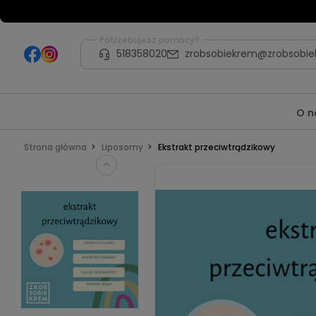
Potrzebujesz pomocy?
518358020
zrobsobiekrem@zrobsobie
O n
Strona główna
Liposomy
Ekstrakt przeciwtrądzikowy