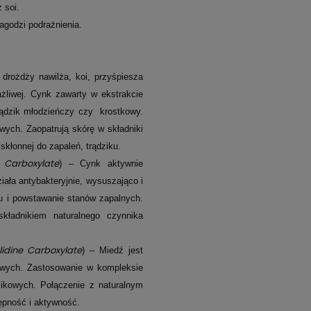
 soi.
łagodzi podrażnienia.
drożdży nawilża, koi, przyśpiesza
żliwej. Cynk zawarty w ekstrakcie
trądzik młodzieńczy czy krostkowy.
owych. Zaopatrują skórę w składniki
skłonnej do zapaleń, trądziku.
e Carboxylate
) – Cynk aktywnie
ziała antybakteryjnie, wysuszająco i
ku i powstawanie stanów zapalnych.
kładnikiem naturalnego czynnika
lidine Carboxylate
) – Miedź jest
owych. Zastosowanie w kompleksie
zikowych. Połączenie z naturalnym
ępność i aktywność.