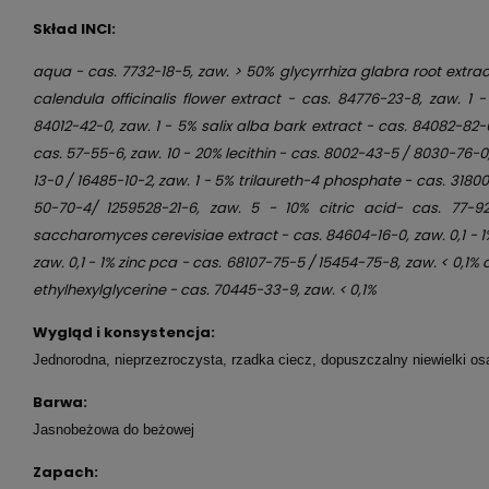
Skład INCI:
aqua - cas. 7732-18-5, zaw. > 50% glycyrrhiza glabra root extrac
calendula officinalis flower extract - cas. 84776-23-8, zaw. 1 - 
84012-42-0, zaw. 1 - 5% salix alba bark extract - cas. 84082-82-6
cas. 57-55-6, zaw. 10 - 20% lecithin - cas. 8002-43-5 / 8030-76-0,
13-0 / 16485-10-2, zaw. 1 - 5% trilaureth-4 phosphate - cas. 31800-
50-70-4/ 1259528-21-6, zaw. 5 - 10% citric acid- cas. 77-9
saccharomyces cerevisiae extract - cas. 84604-16-0, zaw. 0,1 - 1%
zaw. 0,1 - 1% zinc pca - cas. 68107-75-5 / 15454-75-8, zaw. < 0,1% 
ethylhexylglycerine - cas. 70445-33-9, zaw. < 0,1%
Wygląd i konsystencja:
Jednorodna, nieprzezroczysta, rzadka ciecz, dopuszczalny niewielki os
Barwa:
Jasnobeżowa do beżowej
Zapach: