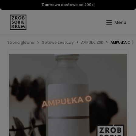
Darmowa dostawa od 200zł
Strona główna
Gotowe zestawy
AMPUŁKI ZSK
AMPUŁKA O (n