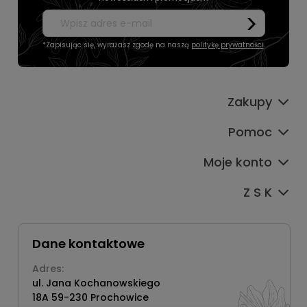
*Zapisując się, wyrażasz zgodę na naszą
politykę prywatności
.
Zakupy
Pomoc
Moje konto
Z S K
Dane kontaktowe
Adres:
ul. Jana Kochanowskiego
18A 59-230 Prochowice