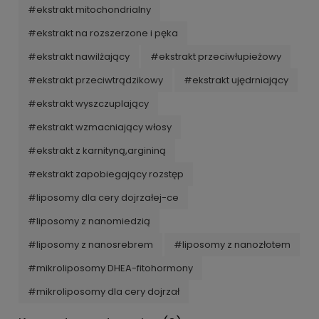
#ekstrakt mitochondrialny
#ekstrakt na rozszerzone i pęka
#ekstrakt nawilżający
#ekstrakt przeciwłupieżowy
#ekstrakt przeciwtrądzikowy
#ekstrakt ujędrniający
#ekstrakt wyszczuplający
#ekstrakt wzmacniający włosy
#ekstrakt z karnityną,argininą
#ekstrakt zapobiegający rozstęp
#liposomy dla cery dojrzałej-ce
#liposomy z nanomiedzią
#liposomy z nanosrebrem
#liposomy z nanozłotem
#mikroliposomy DHEA-fitohormony
#mikroliposomy dla cery dojrzał