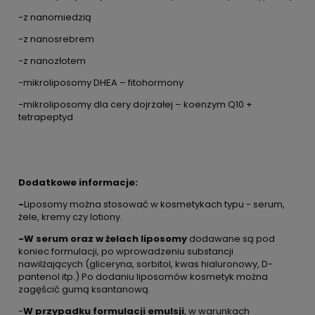
-z nanomiedzią
-z nanosrebrem
-z nanozłotem
-mikroliposomy DHEA – fitohormony
-mikroliposomy dla cery dojrzałej – koenzym Q10 +
tetrapeptyd
Dodatkowe informacje:
-
Liposomy można stosować w kosmetykach typu - serum,
żele, kremy czy lotiony.
-
W serum oraz w żelach liposomy
dodawane są pod
koniec formulacji, po wprowadzeniu substancji
nawilżających (gliceryna, sorbitol, kwas hialuronowy, D-
pantenol itp.) Po dodaniu liposomów kosmetyk można
zagęścić gumą ksantanową.
-
W przypadku formulacji emulsji
, w warunkach