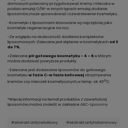
domowych polecamy przygotowywać kremy i mleczka w
postaci emulsji O/W-w innych typach emulsji,dodanie
liposomów,może spowodować rozwarstwienie kosmetyku.
-Kosmetyki z liposomami stosowane są najczęściej jako
kosmetyki regeneracyjne na noc.
-Ze względu na skuteczność działania kompleksów
liposomowych-Zalecane jest stężenie w kosmetykach
od 3
do 7%
.
-
Zalecane
pH gotowego kosmetyku - 4 – 8
,w którym
można dodawać powyższe produkty.
-Zalecane jest dodawanie liposomów do gotowego
kosmetyku
w fazie C-w fazie końcowej
otrzymywania
o
kremów czy mleczek kosmetycznych,w temp. ok.40
C.
*Więcej informacji na temat produktów z zawartością
liposomów,można znaleźć w zakładce
ABC-Liposomy
#ekstrakt antycellulitowy
#ekstrakt antyhistaminowy