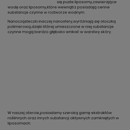
się puste liposomy,zawierające
wodę oraz liposomy,które wewnątrz posiadają cenne
substancje czynne w roztworze wodnym.
Nanocząsteczki inaczej nanosfery,wyróżniają się otoczką
polimerową,dzięki której umieszczone w niej substancje
czynne mogą bardzo głęboko wnikać w warstwy skóry.
W naszej ofercie,posiadamy szeroką gamę ekstraktów
roślinnych oraz innych substancji aktywnych zamkniętych w
liposomach: