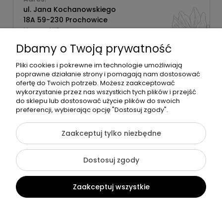
ul. Jana Kochanowskiego
18A 59-230 Prochowice
Numer NIP:
1181638734
Dbamy o Twoją prywatność
Telefon:
518358020
Pliki cookies i pokrewne im technologie umożliwiają
poprawne działanie strony i pomagają nam dostosować
ofertę do Twoich potrzeb. Możesz zaakceptować
wykorzystanie przez nas wszystkich tych plików i przejść
do sklepu lub dostosować użycie plików do swoich
©2026 Wszelkie Prawa Zastrzeżone | Zrób Sobie Krem
preferencji, wybierając opcję "Dostosuj zgody".
Szablon Flex by
Ecommercy
Zaakceptuj tylko niezbędne
Dostosuj zgody
Pokaż pełną wersję strony
Zaakceptuj wszystkie
Sklep internetowy Shoper Premium