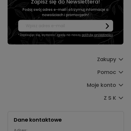
Zapisz się do Newslettera!
Podaj swój adres e-mail i otrzymuj informacje o
nowościach i promocjach!
*Zapisując się, wyrażasz zgodę na naszą
politykę prywatności
.
Zakupy
Pomoc
Moje konto
Z S K
Dane kontaktowe
Adres: