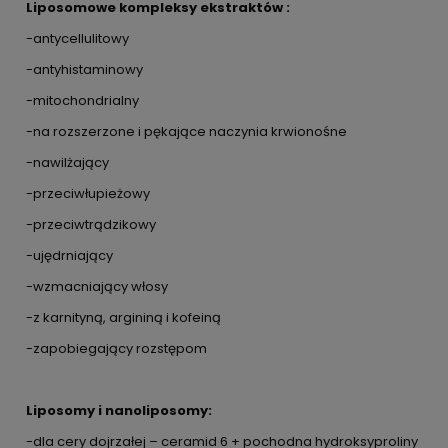
Liposomowe kompleksy ekstraktów :
-antycellulitowy
-antyhistaminowy
-mitochondrialny
-na rozszerzone i pękające naczynia krwionośne
-nawilżający
-przeciwłupieżowy
-przeciwtrądzikowy
-ujędrniający
-wzmacniający włosy
-z karnityną, argininą i kofeiną
-zapobiegający rozstępom
Liposomy i nanoliposomy:
-dla cery dojrzałej – ceramid 6 + pochodna hydroksyproliny