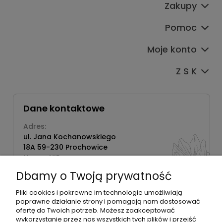
Zakupy
Pomoc
Moje konto
Z S K
Dane kontaktowe
Adres:
ul. Jana Kochanowskiego
18A 59-230 Prochowice
Numer NIP:
1181638734
Dbamy o Twoją prywatność
Telefon:
518358020
Pliki cookies i pokrewne im technologie umożliwiają
poprawne działanie strony i pomagają nam dostosować
ofertę do Twoich potrzeb. Możesz zaakceptować
wykorzystanie przez nas wszystkich tych plików i przejść