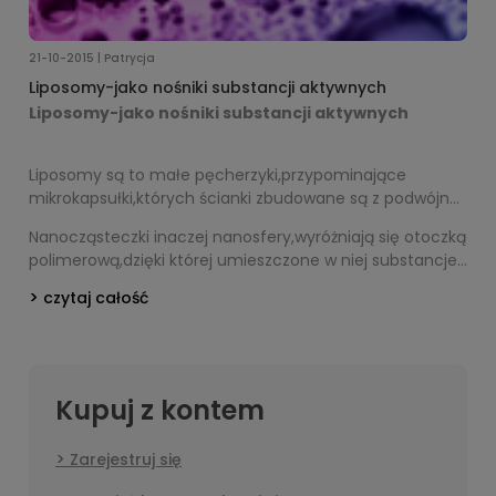
21-10-2015 | Patrycja
Liposomy-jako nośniki substancji aktywnych
Liposomy-jako nośniki substancji aktywnych
Liposomy są to małe pęcherzyki,przypominające
mikrokapsułki,których ścianki zbudowane są z podwójnej
warstwy fosfolipidowej.Rozróżnia się puste
Nanocząsteczki inaczej nanosfery,wyróżniają się otoczką
liposomy,zawierające wodę oraz liposomy,które
polimerową,dzięki której umieszczone w niej substancje
wewnątrz posiadają cenne substancje czynne w
czynne mogą bardzo głęboko wnikać w warstwy skóry.
roztworze wodnym.
czytaj całość
Kupuj z kontem
Zarejestruj się