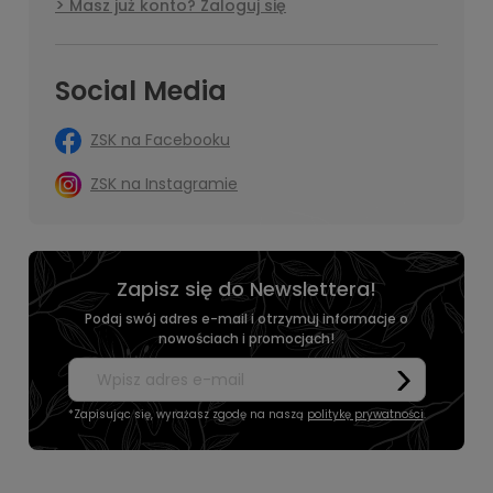
Masz już konto? Zaloguj się
Social Media
ZSK na Facebooku
ZSK na Instagramie
Zapisz się do Newslettera!
Podaj swój adres e-mail i otrzymuj informacje o
nowościach i promocjach!
*Zapisując się, wyrażasz zgodę na naszą
politykę prywatności
.