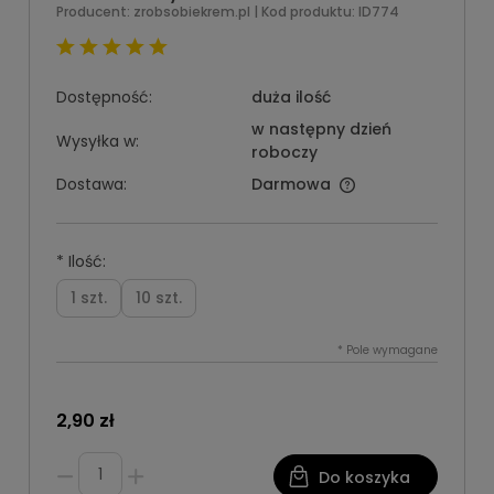
Producent:
zrobsobiekrem.pl
| Kod produktu:
ID774
Dostępność:
duża ilość
w następny dzień
Wysyłka w:
roboczy
Dostawa:
Darmowa
*
Ilość:
1 szt.
10 szt.
*
Pole wymagane
2,90 zł
Do koszyka