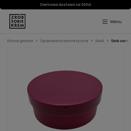
Darmowa dostawa od 200zł
Strona główna
Opakowania kosmetyczne
Słoiki
Słoik ciemn