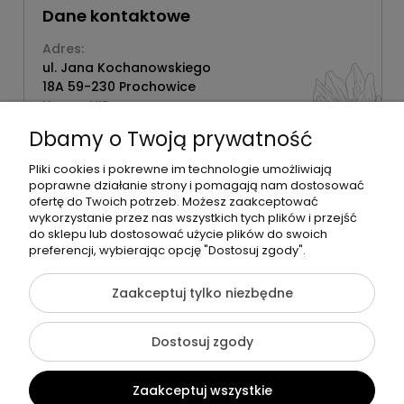
Dane kontaktowe
Adres:
ul. Jana Kochanowskiego
18A 59-230 Prochowice
Numer NIP:
1181638734
Dbamy o Twoją prywatność
Telefon:
518358020
Pliki cookies i pokrewne im technologie umożliwiają
poprawne działanie strony i pomagają nam dostosować
ofertę do Twoich potrzeb. Możesz zaakceptować
wykorzystanie przez nas wszystkich tych plików i przejść
do sklepu lub dostosować użycie plików do swoich
©2026 Wszelkie Prawa Zastrzeżone | Zrób Sobie Krem
preferencji, wybierając opcję "Dostosuj zgody".
Szablon Flex by
Ecommercy
Zaakceptuj tylko niezbędne
Dostosuj zgody
Pokaż pełną wersję strony
Zaakceptuj wszystkie
Sklep internetowy Shoper Premium