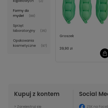
kąpielowych
(2)
Formy do
mydeł
(88)
Sprzęt
laboratoryjny
(35)
Groszek
Opakowania
kosmetyczne
(97)
39,90 zł
Kupuj z kontem
Social Me
ZSK na Face
Zarejestruj się