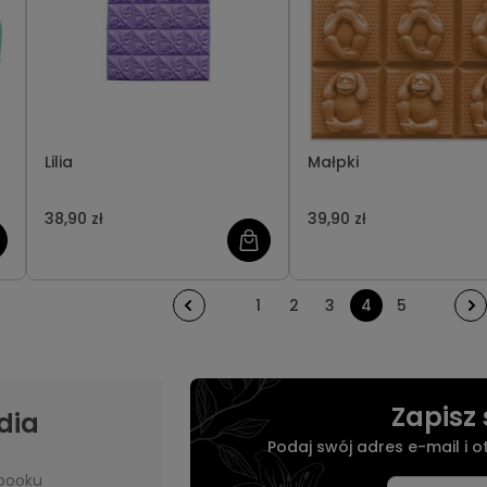
Lilia
Małpki
38,90 zł
39,90 zł
1
2
3
4
5
Zapisz 
dia
Podaj swój adres e-mail i 
booku