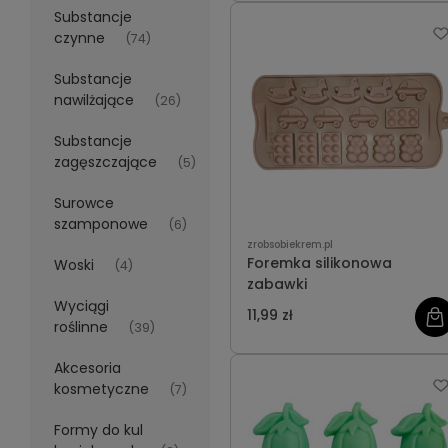
Substancje
czynne
(74)
Substancje
nawilżające
(26)
Substancje
zagęszczające
(5)
Surowce
szamponowe
(6)
zrobsobiekrem.pl
Foremka silikonowa
Woski
(4)
zabawki
Wyciągi
11,99 zł
roślinne
(39)
Akcesoria
kosmetyczne
(7)
Formy do kul