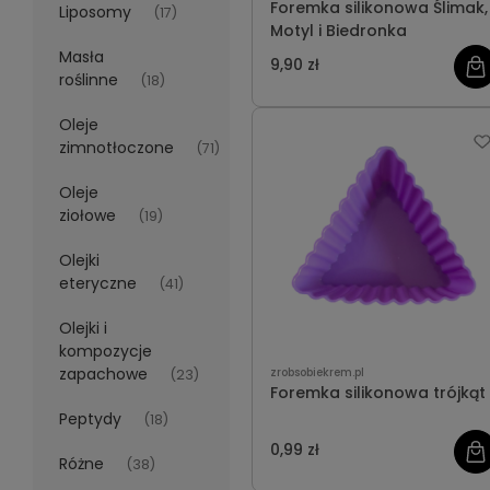
Foremka silikonowa Ślimak,
Liposomy
(17)
Motyl i Biedronka
Masła
9,90 zł
roślinne
(18)
Oleje
zimnotłoczone
(71)
Oleje
ziołowe
(19)
Olejki
eteryczne
(41)
Olejki i
kompozycje
zapachowe
zrobsobiekrem.pl
(23)
Foremka silikonowa trójkąt
Peptydy
(18)
0,99 zł
Różne
(38)