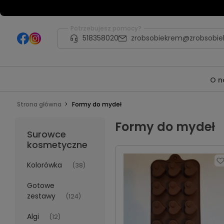
Potrzebujesz pomocy?
518358020
zrobsobiekrem@zrobsobie
O n
Strona główna
Formy do mydeł
Formy do mydeł
Surowce
kosmetyczne
Kolorówka
(38)
Gotowe
zestawy
(124)
Algi
(12)