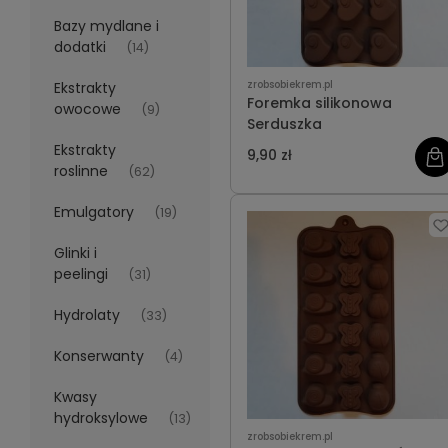
Bazy mydlane i
dodatki
(14)
zrobsobiekrem.pl
Ekstrakty
Foremka silikonowa
owocowe
(9)
Serduszka
Ekstrakty
9,90 zł
roslinne
(62)
Emulgatory
(19)
Glinki i
peelingi
(31)
Hydrolaty
(33)
Konserwanty
(4)
Kwasy
hydroksylowe
(13)
zrobsobiekrem.pl