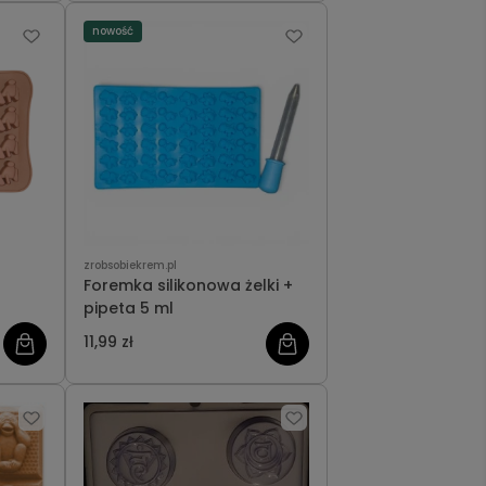
nowość
zrobsobiekrem.pl
Foremka silikonowa żelki +
pipeta 5 ml
11,99 zł