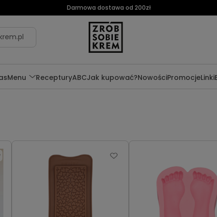
Darmowa dostawa od 200zł
krem.pl
as
Menu
Receptury
ABC
Jak kupować?
Nowości
Promocje
Linki