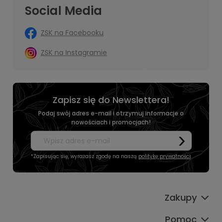
Social Media
ZSK na Facebooku
ZSK na Instagramie
Zapisz się do Newslettera!
Podaj swój adres e-mail i otrzymuj informacje o
nowościach i promocjach!
*Zapisując się, wyrażasz zgodę na naszą
politykę prywatności
.
Zakupy
Pomoc