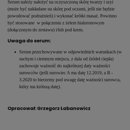
Serum należy nałożyć na oczyszczoną skórę twarzy i szyi
(może być nakładane na skórę pod oczami, jeśli nie będzie
powodować podrażnień) i wykonać krótki masaż. Powinno
być stosowane w połączeniu z żelem hialuronowym
(dołączonym do zestawu) i/lub pod krem.
Uwaga do serum:
Serum przechowywane w odpowiednich warunkach (w
suchym i ciemnym miejscu, z dala od źródeł ciepła)
zachowuje ważność do najkrótszej daty ważności
surowców (jeśli surowiec A ma datę 12.2019, a B -
3.2020 to bierzemy pod uwagę datę ważności surowca,
który ma krótszą datę).
Opracował: Grzegorz Łabanowicz