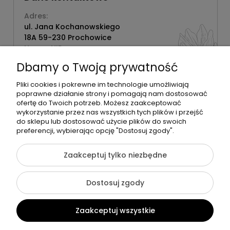
Adres:
ul. Jana Kochanowskiego
18A 59-230 Prochowice
Numer NIP:
1181638734
Dbamy o Twoją prywatność
Telefon:
518358020
Pliki cookies i pokrewne im technologie umożliwiają
poprawne działanie strony i pomagają nam dostosować
ofertę do Twoich potrzeb. Możesz zaakceptować
wykorzystanie przez nas wszystkich tych plików i przejść
do sklepu lub dostosować użycie plików do swoich
©2026 Wszelkie Prawa Zastrzeżone | Zrób Sobie Krem
preferencji, wybierając opcję "Dostosuj zgody".
Szablon Flex by
Ecommercy
Zaakceptuj tylko niezbędne
Dostosuj zgody
Pokaż pełną wersję strony
Zaakceptuj wszystkie
Sklep internetowy Shoper Premium