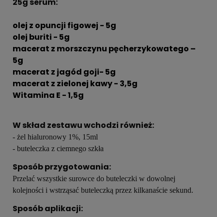
25g serum:
olej z opuncji figowej - 5g
olej buriti - 5g
macerat z morszczynu pęcherzykowatego –
5g
macerat z jagód goji- 5g
macerat z zielonej kawy - 3,5g
Witamina E - 1,5
g
W skład zestawu wchodzi również:
- żel hialuronowy 1%, 15ml
- buteleczka z ciemnego szkła
Sposób przygotowania:
Przelać wszystkie surowce do buteleczki w dowolnej
kolejności i wstrząsać buteleczką przez kilkanaście sekund.
Sposób aplikacji: