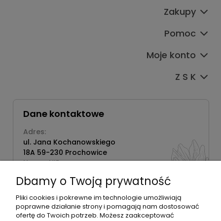
Zakupy
Pomoc
Moje konto
Z S K
Dane kontaktowe
Adres:
ul. Jana Kochanowskiego
18A 59-230 Prochowice
Numer NIP:
1181638734
Dbamy o Twoją prywatność
Telefon:
518358020
Pliki cookies i pokrewne im technologie umożliwiają
poprawne działanie strony i pomagają nam dostosować
ofertę do Twoich potrzeb. Możesz zaakceptować