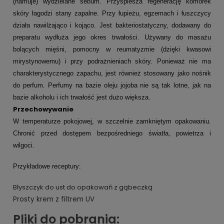
(hamuje) wydzielane sebum. Przyśpiesza regenerację komórek
skóry łagodzi stany zapalne. Przy łupieżu, egzemach i łuszczycy
działa nawilżająco i kojąco. Jest bakteriostatyczny, dodawany do
preparatu wydłuża jego okres trwałości. Używany do masażu
bolących mięśni, pomocny w reumatyzmie (dzięki kwasowi
mirystynowemu) i przy podrażnieniach skóry. Ponieważ nie ma
charakterystycznego zapachu, jest również stosowany jako nośnik
do perfum. Perfumy na bazie oleju jojoba nie są tak lotne, jak na
bazie alkoholu i ich trwałość jest dużo większa.
Przechowywanie
W temperaturze pokojowej, w szczelnie zamkniętym opakowaniu.
Chronić przed dostępem bezpośredniego światła, powietrza i
wilgoci.
Przykładowe receptury:
Błyszczyk do ust do opakowań z gąbeczką
Prosty krem z filtrem UV
Pliki do pobrania: