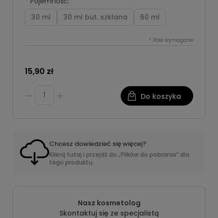
*
Pojemność:
30 ml
30 ml but. szklana
60 ml
*
Pole wymagane
15,90 zł
Do koszyka
Chcesz dowiedzieć się więcej?
Kliknij tutaj i przejdź do „Plików do pobrania” dla
tego produktu.
Nasz kosmetolog
Skontaktuj się ze specjalistą