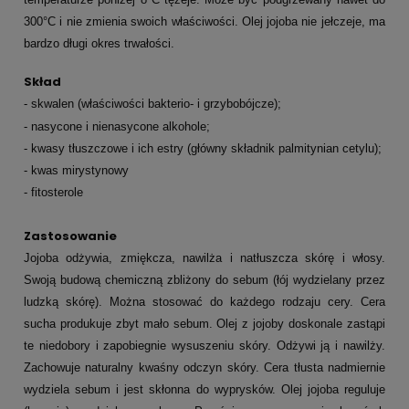
300°C i nie zmienia swoich właściwości. Olej jojoba nie jełczeje, ma
bardzo długi okres trwałości.
Skład
- skwalen (właściwości bakterio- i grzybobójcze);
- nasycone i nienasycone alkohole;
- kwasy tłuszczowe i ich estry (główny składnik palmitynian cetylu);
- kwas mirystynowy
- fitosterole
Zastosowanie
Jojoba odżywia, zmiękcza, nawilża i natłuszcza skórę i włosy.
Swoją budową chemiczną zbliżony do sebum (łój wydzielany przez
ludzką skórę). Można stosować do każdego rodzaju cery. Cera
sucha produkuje zbyt mało sebum. Olej z jojoby doskonale zastąpi
te niedobory i zapobiegnie wysuszeniu skóry. Odżywi ją i nawilży.
Zachowuje naturalny kwaśny odczyn skóry. Cera tłusta nadmiernie
wydziela sebum i jest skłonna do wyprysków. Olej jojoba reguluje