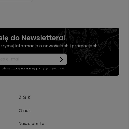
się do Newslettera!
otrzymuj informacje o nowościach i promocjach!
wyrażasz zgodę na naszą
politykę prywatności
.
Z S K
O nas
Nasza oferta