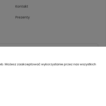
Kontakt
Prezenty
020
zeb. Możesz zaakceptować wykorzystanie przez nas wszystkich
Szablon Flex by
Ecommercy