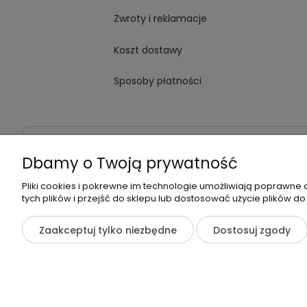
Zwroty i reklamacje
Koszt dostawy
Sposoby płatności
Dane kontaktowe
Adres:
ul. Jana Kochanowskiego
Dbamy o Twoją prywatność
Pliki cookies i pokrewne im technologie umożliwiają poprawne
tych plików i przejść do sklepu lub dostosować użycie plików do
©2026 Wszelkie Prawa Zastrzeżone | Zrób Sobie Krem
Zaakceptuj tylko niezbędne
Dostosuj zgody