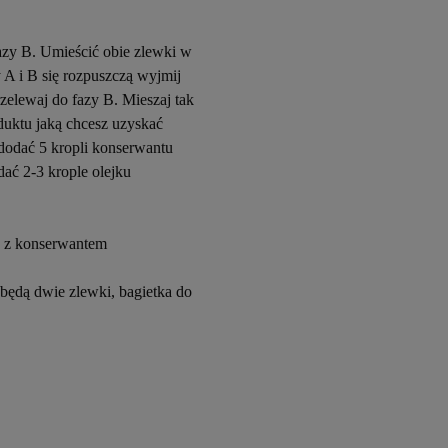
fazy B. Umieścić obie zlewki w
y A i B się rozpuszczą wyjmij
rzelewaj do fazy B. Mieszaj tak
oduktu jaką chcesz uzyskać
dodać 5 kropli konserwantu
ć 2-3 krople olejku
, z konserwantem
będą dwie zlewki, bagietka do
.