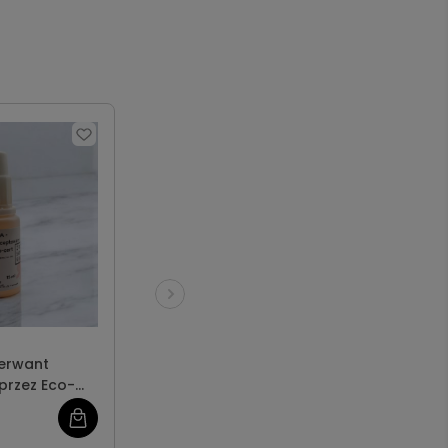
erwant
przez Eco-