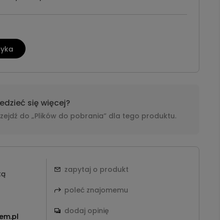
zyka
dzieć się więcej?
i przejdź do „Plików do pobrania” dla tego produktu.
zapytaj o produkt
tą
poleć znajomemu
dodaj opinię
em.pl