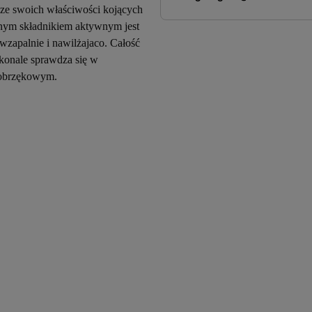
t ze swoich właściwości kojących
wnym składnikiem aktywnym jest
wzapalnie i nawilżajaco. Całość
konale sprawdza się w
iwobrzękowym.