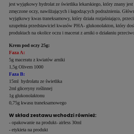
jest wyjątkowy hydrolat ze świetlika lekarskiego, który znany jes
zmęczone oczy, nawilżających i łagodzących podrażnienia. Głó
wyjątkowy kwas traneksamowy, który działa rozjaśniająco, przeci
uzupełnia przedstawiciel kwasów PHA- glukonolakton, który dos
produktach na okolice oczu i macerat z arniki o działaniu przec
Krem pod oczy 25g:
Faza A:
5g maceratu z kwiatów arniki
1,5g Olivem 1000
Faza B:
15ml hydrolatu ze świetlika
2ml gliceryny roślinnej
1g glukonolaktonu
0,75g kwasu traneksamowego
W skład zestawu wchodzi również:
- opakowanie na produkt- airless 30ml
- etykieta na produkt