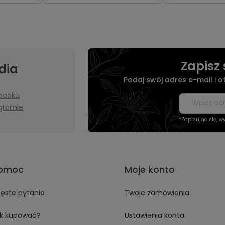
Zapisz 
dia
Podaj swój adres e-mail i 
booku
agramie
*Zapisując się, 
omoc
Moje konto
ęste pytania
Twoje zamówienia
k kupować?
Ustawienia konta