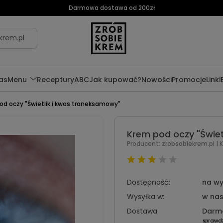
Darmowa dostawa od 200zł
krem.pl
as
Menu
Receptury
ABC
Jak kupować?
Nowości
Promocje
Linki
od oczy "Świetlik i kwas traneksamowy"
Krem pod oczy "Świet
Producent:
zrobsobiekrem.pl
| 
Dostępność:
na wy
Wysyłka w:
w nas
Dostawa:
Darm
sprawd