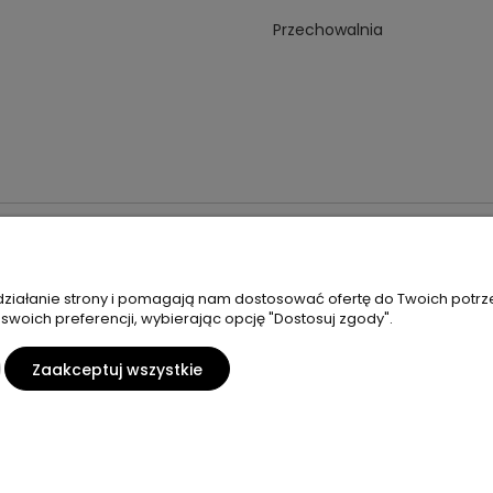
Przechowalnia
 18A 59-230 Prochowice
Numer NIP:
1181638734
Telefon:
518358
 działanie strony i pomagają nam dostosować ofertę do Twoich potr
 swoich preferencji, wybierając opcję "Dostosuj zgody".
Zaakceptuj wszystkie
Sklep internetowy Shoper Premium