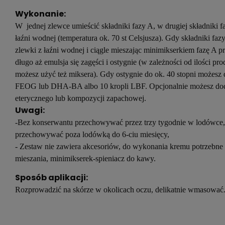
Wykonanie:
W jednej zlewce umieścić składniki fazy A, w drugiej składniki 
łaźni wodnej (temperatura ok. 70 st Celsjusza). Gdy składniki faz
zlewki z łaźni wodnej i ciągle mieszając minimikserkiem fazę A p
długo aż emulsja się zagęści i ostygnie (w zależności od ilości pr
możesz użyć też miksera). Gdy ostygnie do ok. 40 stopni możesz 
FEOG lub DHA-BA albo 10 kropli LBF. Opcjonalnie możesz doda
eterycznego lub kompozycji zapachowej.
Uwagi:
-Bez konserwantu przechowywać przez trzy tygodnie w lodówce
przechowywać poza lodówką do 6-ciu miesięcy,
- Zestaw nie zawiera akcesoriów, do wykonania kremu potrzebne 
mieszania, minimikserek-spieniacz do kawy.
Sposób aplikacji:
Rozprowadzić na skórze w okolicach oczu, delikatnie wmasować