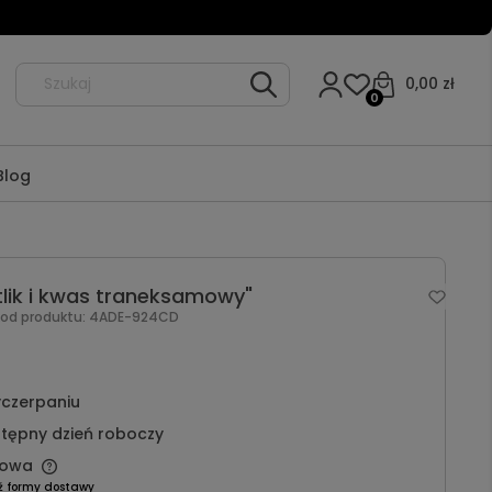
0,00 zł
0
Blog
lik i kwas traneksamowy"
Kod produktu:
4ADE-924CD
czerpaniu
tępny dzień roboczy
owa
ź formy dostawy