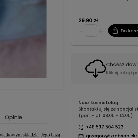
29,90 zł
Do kos
Chcesz dowie
Kliknij tutaj 
Nasz kosmetolog
Skontaktuj się ze specjalis
(pon. - pt. 08:00 - 14:00)
Opinie
+48 537 504 523
yjątkowym składzie. Jego bazą
grzegorz@zrobsobiekr