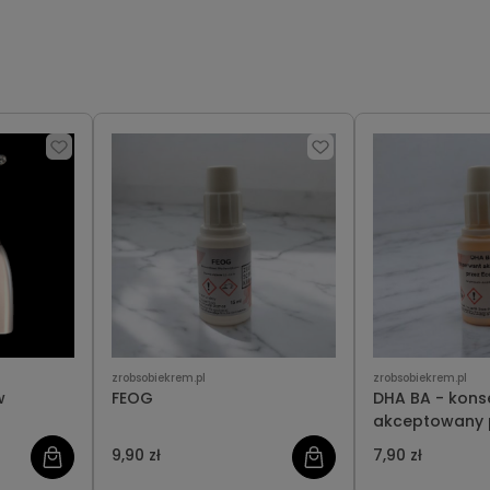
zrobsobiekrem.pl
zrobsobiekrem.pl
w
FEOG
DHA BA - kons
akceptowany 
cert
9,90 zł
7,90 zł