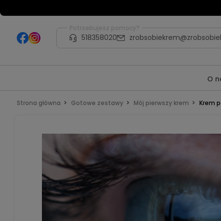
Potrzebujesz pomocy?
518358020
zrobsobiekrem@zrobsobie
O n
Strona główna
Gotowe zestawy
Mój pierwszy krem
Krem p