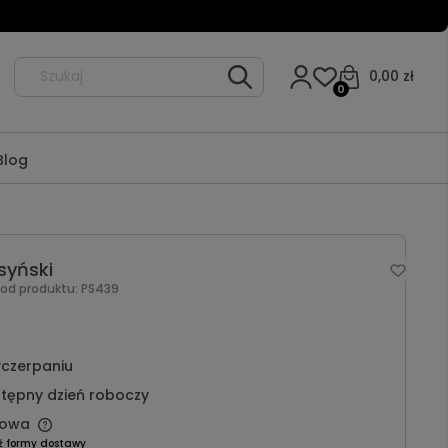
0,00 zł
0
Blog
syński
Kod produktu:
PS439
czerpaniu
tępny dzień roboczy
owa
ź formy dostawy