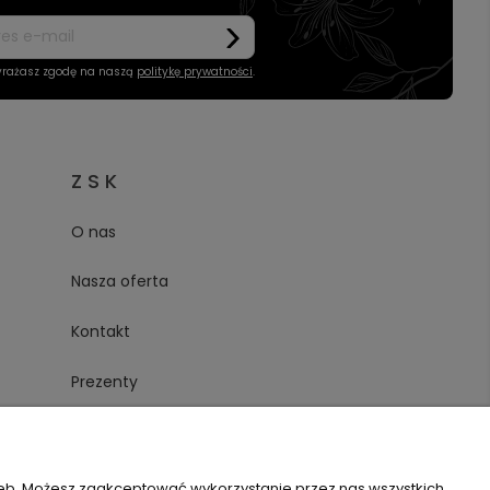
wyrażasz zgodę na naszą
politykę prywatności
.
Z S K
O nas
Nasza oferta
Kontakt
Prezenty
zeb. Możesz zaakceptować wykorzystanie przez nas wszystkich