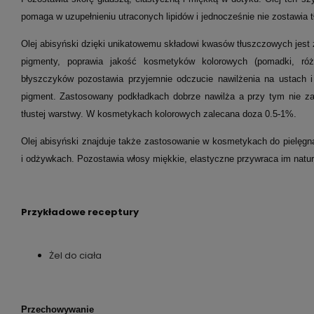
pomaga w uzupełnieniu utraconych lipidów i jednocześnie nie zostawia tł
Olej abisyński dzięki unikatowemu składowi kwasów tłuszczowych jest
pigmenty, poprawia jakość kosmetyków kolorowych (pomadki, ró
błyszczyków pozostawia przyjemnie odczucie nawilżenia na ustach i
pigment. Zastosowany podkładkach dobrze nawilża a przy tym nie za
tłustej warstwy. W kosmetykach kolorowych zalecana doza 0.5-1%.
Olej abisyński znajduje także zastosowanie w kosmetykach do pielęg
i odżywkach. Pozostawia włosy miękkie, elastyczne przywraca im natur
Przykładowe receptury
Żel do ciała
Przechowywanie