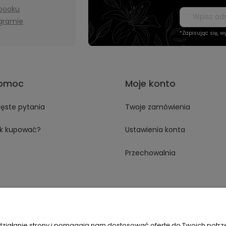
booku
agramie
*Zapisując się, 
omoc
Moje konto
ęste pytania
Twoje zamówienia
k kupować?
Ustawienia konta
Przechowalnia
 działanie strony i pomagają nam dostosować ofertę do Twoich potr