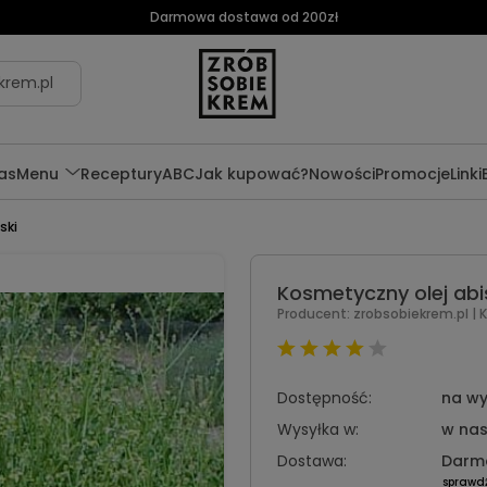
Darmowa dostawa od 200zł
krem.pl
as
Menu
Receptury
ABC
Jak kupować?
Nowości
Promocje
Linki
ski
Kosmetyczny olej abi
Producent:
zrobsobiekrem.pl
| 
Dostępność:
na wy
Wysyłka w:
w nas
Dostawa:
Darm
sprawd