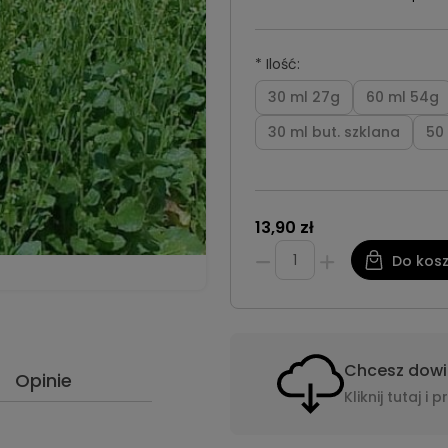
*
Ilość:
30 ml 27g
60 ml 54g
30 ml but. szklana
50 
13,90 zł
Do kos
Chcesz dowie
Opinie
Kliknij tutaj 