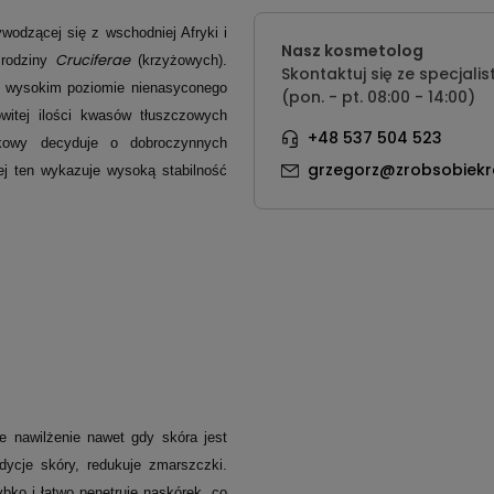
wodzącej się z wschodniej Afryki i
Nasz kosmetolog
Cruciferae
 rodziny
(krzyżowych).
Skontaktuj się ze specjalis
e wysokim poziomie nienasyconego
(pon. - pt. 08:00 - 14:00)
itej ilości kwasów tłuszczowych
+48 537 504 523
kowy decyduje o dobroczynnych
grzegorz@zrobsobiekr
lej ten wykazuje wysoką stabilność
e nawilżenie nawet gdy skóra jest
ycje skóry, redukuje zmarszczki.
bko i łatwo penetruje naskórek, co