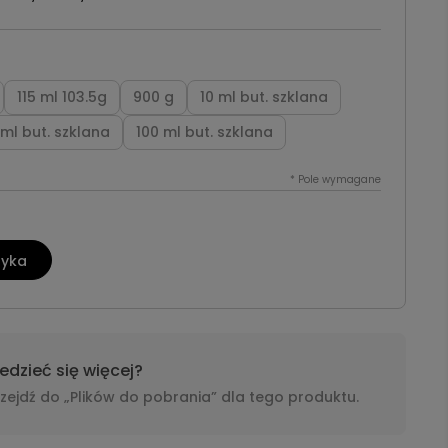
115 ml 103.5g
900 g
10 ml but. szklana
ml but. szklana
100 ml but. szklana
*
Pole wymagane
zyka
dzieć się więcej?
i przejdź do „Plików do pobrania” dla tego produktu.