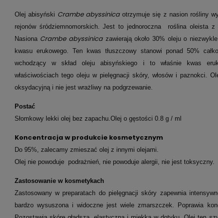
Crambe abyssinica
Olej abisyński
otrzymuje się z nasion rośliny wy
rejonów śródziemnomorskich. Jest to jednoroczna roślina oleista z
Crambe abyssinica
Nasiona
zawierają około 30% oleju o niezwykl
kwasu erukowego. Ten kwas tłuszczowy stanowi ponad 50% całkow
wchodzący w skład oleju abisyńskiego i to właśnie kwas eru
właściwościach tego oleju w pielęgnacji skóry, włosów i paznokci. O
oksydacyjną i nie jest wrażliwy na podgrzewanie.
Postać
Słomkowy lekki olej bez zapachu.
Olej o gęstości 0.8 g / ml
Koncentracja w produkcie kosmetycznym
Do 95%, zalecamy
zmieszać
olej z innymi olejami
.
Olej nie powoduje podrażnień, nie powoduje alergii, nie jest toksyczny.
Zastosowanie w kosmetykach
Zastosowany w preparatach do pielęgnacji skóry zapewnia intensywn
bardzo wysuszona i widoczne jest wiele zmarszczek. Poprawia kond
Pozostawia skórę gładszą, elastyczną i miękką w dotyku. Olej ten szy