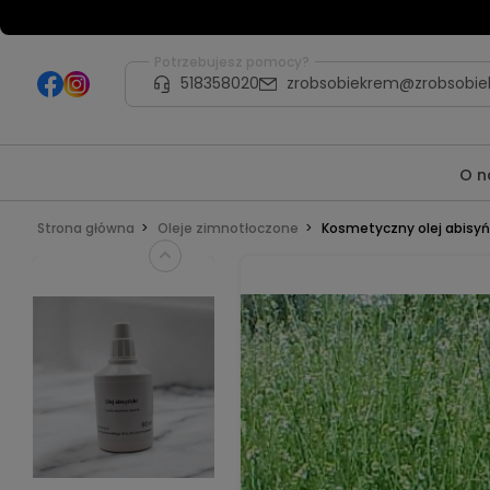
Potrzebujesz pomocy?
518358020
zrobsobiekrem@zrobsobie
O n
Strona główna
Oleje zimnotłoczone
Kosmetyczny olej abisyń