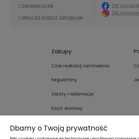
ZSK na Face
Zarejestruj się
ZSK na Inst
Masz już konto? Zaloguj się
Zakupy
P
Czas realizacji zamówienia
Cz
Regulaminy
Ja
Zwroty i reklamacje
Koszt dostawy
Sposoby płatności
Dbamy o Twoją prywatność
Pliki cookies i pokrewne im technologie umożliwiają poprawne