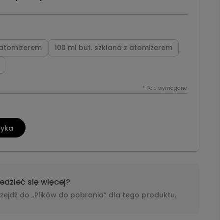
z atomizerem
100 ml but. szklana z atomizerem
*
Pole wymagane
zyka
dzieć się więcej?
i przejdź do „Plików do pobrania” dla tego produktu.