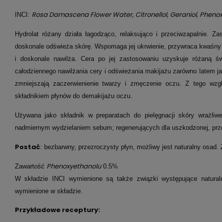
Rosa Damascena Flower Water, Citronellol, Geraniol, Pheno
INCI:
Hydrolat różany działa łagodząco, relaksująco i przeciwzapalnie. Za
doskonale odświeża skórę. Wspomaga jej ukrwienie, przywraca kwaśny 
i doskonale nawilża. Cera po jej zastosowaniu uzyskuje różaną 
całodziennego nawilżania cery i odświeżania makijażu zarówno latem j
zmniejszają zaczerwienienie twarzy i zmęczenie oczu. Z tego wzg
składnikiem płynów do demakijażu oczu.
Używana jako składnik w preparatach do pielęgnacji skóry wrażli
nadmiernym wydzielaniem sebum; regenerujących dla uszkodzonej, prz
Postać
: bezbarwny, przezroczysty płyn, możliwy jest naturalny osad.
Phenoxyethanolu
Zawartość
0.5%
W składzie INCI wymienione są także związki występujące natura
wymienione w składzie.
Przykładowe receptury: