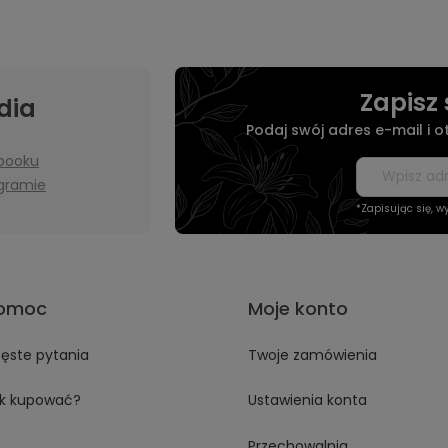
Zapisz 
dia
Podaj swój adres e-mail i 
booku
agramie
*Zapisując się, 
omoc
Moje konto
ęste pytania
Twoje zamówienia
k kupować?
Ustawienia konta
Przechowalnia