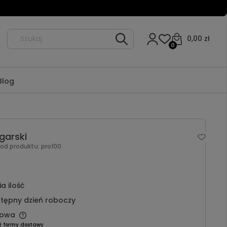
0,00 zł
0
Blog
garski
Kod produktu:
pro100
a ilość
tępny dzień roboczy
owa
ź formy dostawy