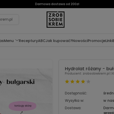
Darmowa dostawa od 200zł
krem.pl
as
Menu
Receptury
ABC
Jak kupować?
Nowości
Promocje
Linki
Hydrolat różany - buł
Producent:
zrobsobiekrem.pl
| 
Dostępność:
średni
Wysyłka w:
w nas
Dostawa:
Darm
sprawd