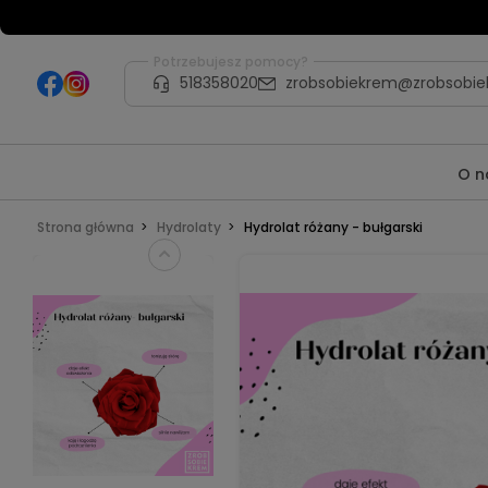
Potrzebujesz pomocy?
518358020
zrobsobiekrem@zrobsobie
O n
Strona główna
Hydrolaty
Hydrolat różany - bułgarski