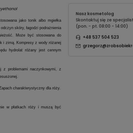
xyethanol
Nasz kosmetolog
Skontaktuj się ze specjalis
stosowana jako tonik albo mgiełka
(pon. - pt. 08:00 - 14:00)
odczyn skóry, łagodzi podrażnienia
świeżość. Może być stosowana do
+48 537 504 523
ak i zimą. Kompresy z wody różanej
grzegorz@zrobsobiekr
lędu hydrolat różany jest cennym
wej z problemami naczynkowymi, z
esuszonej.
 Zapach charakterystyczny dla róży.
lnie w płatkach róży i muszą być