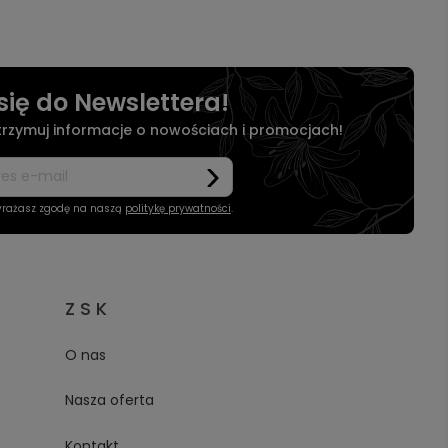
się do Newslettera!
otrzymuj informacje o nowościach i promocjach!
wyrażasz zgodę na naszą
politykę prywatności
.
Z S K
O nas
Nasza oferta
Kontakt