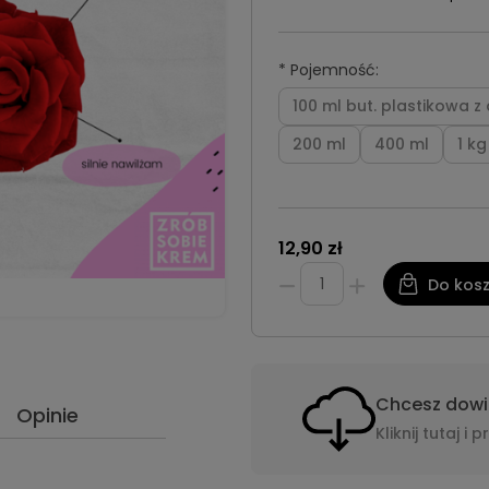
*
Pojemność:
100 ml but. plastikowa 
200 ml
400 ml
1 kg
12,90 zł
Do kos
Chcesz dowie
Opinie
Kliknij tutaj 