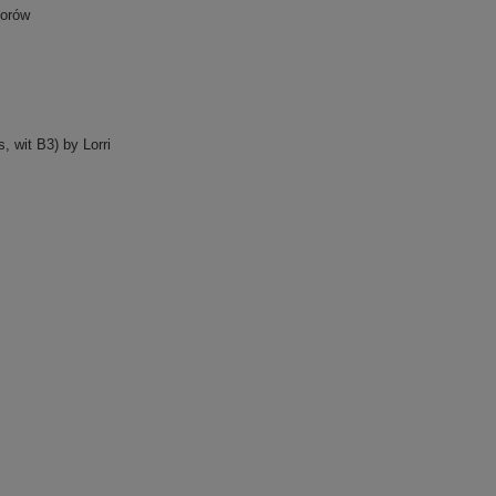
torów
 wit B3) by Lorri