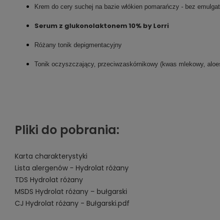
Krem do cery suchej na bazie włókien pomarańczy - bez emulga
Serum z glukonolaktonem 10% by Lorri
Różany tonik depigmentacyjny
Tonik oczyszczający, przeciwzaskórnikowy (kwas mlekowy, aloes,
Pliki do pobrania:
Karta charakterystyki
Lista alergenów - Hydrolat różany
TDS Hydrolat różany
MSDS Hydrolat różany – bułgarski
CJ Hydrolat różany - Bułgarski.pdf