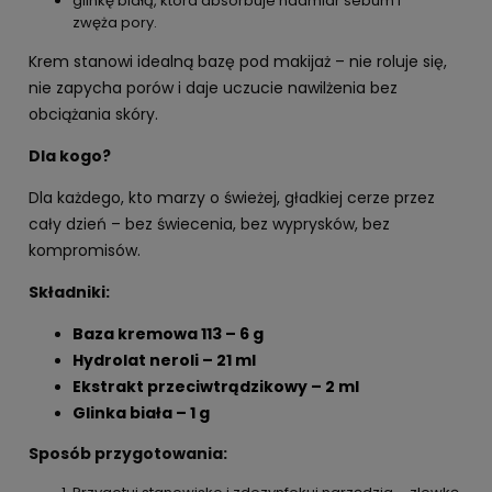
glinkę białą, która absorbuje nadmiar sebum i
zwęża pory.
Krem stanowi idealną bazę pod makijaż – nie roluje się,
nie zapycha porów i daje uczucie nawilżenia bez
obciążania skóry.
Dla kogo?
Dla każdego, kto marzy o świeżej, gładkiej cerze przez
cały dzień – bez świecenia, bez wyprysków, bez
kompromisów.
Składniki:
Baza kremowa 113 – 6 g
Hydrolat neroli – 21 ml
Ekstrakt przeciwtrądzikowy – 2 ml
Glinka biała – 1 g
Sposób przygotowania: