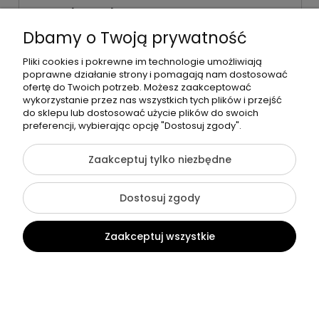
Dane kontaktowe
Dbamy o Twoją prywatność
Adres:
ul. Jana Kochanowskiego
Pliki cookies i pokrewne im technologie umożliwiają
18A 59-230 Prochowice
poprawne działanie strony i pomagają nam dostosować
Numer NIP:
ofertę do Twoich potrzeb. Możesz zaakceptować
1181638734
wykorzystanie przez nas wszystkich tych plików i przejść
do sklepu lub dostosować użycie plików do swoich
Telefon:
preferencji, wybierając opcję "Dostosuj zgody".
518358020
Zaakceptuj tylko niezbędne
©2026 Wszelkie Prawa Zastrzeżone | Zrób Sobie Krem
Dostosuj zgody
Szablon Flex by
Ecommercy
Zaakceptuj wszystkie
Pokaż pełną wersję strony
Kontakt
Szukaj
Konto
Koszyk
Sklep internetowy Shoper Premium