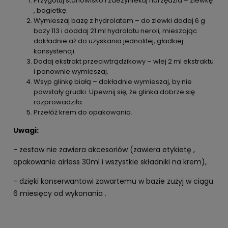
Przygotuj stanowisko i zdezynfekuj narzędzia – zlewkę
, bagietkę.
Wymieszaj bazę z hydrolatem – do zlewki dodaj 6 g
bazy 113 i doddaj 21 ml hydrolatu neroli, mieszając
dokładnie aż do uzyskania jednolitej, gładkiej
konsystencji.
Dodaj ekstrakt przeciwtrądzikowy – wlej 2 ml ekstraktu
i ponownie wymieszaj.
Wsyp glinkę białą – dokładnie wymieszaj, by nie
powstały grudki. Upewnij się, że glinka dobrze się
rozprowadziła.
Przełóż krem do opakowania.
Uwagi:
- zestaw nie zawiera akcesoriów (zawiera etykietę ,
opakowanie airless 30ml i wszystkie składniki na krem),
- dzięki konserwantowi zawartemu w bazie zużyj w ciągu
6 miesięcy od wykonania .