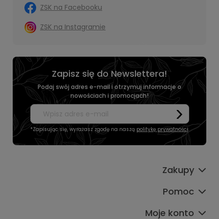
ZSK na Facebooku
ZSK na Instagramie
Zapisz się do Newslettera!
Podaj swój adres e-mail i otrzymuj informacje o
nowościach i promocjach!
*Zapisując się, wyrażasz zgodę na naszą
politykę prywatności
.
Zakupy
Pomoc
Moje konto