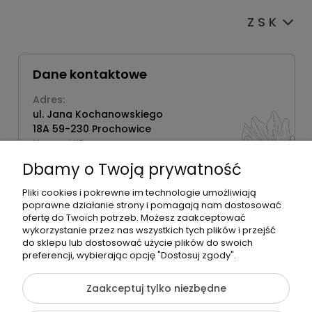
Z S K
Dane kontaktowe
Adres:
ul. Jana Kochanowskiego
18A 59-230 Prochowice
Numer NIP:
1181638734
Dbamy o Twoją prywatność
Telefon:
518358020
Pliki cookies i pokrewne im technologie umożliwiają
poprawne działanie strony i pomagają nam dostosować
ofertę do Twoich potrzeb. Możesz zaakceptować
wykorzystanie przez nas wszystkich tych plików i przejść
do sklepu lub dostosować użycie plików do swoich
©2026 Wszelkie Prawa Zastrzeżone | Zrób Sobie Krem
preferencji, wybierając opcję "Dostosuj zgody".
Szablon Flex by
Ecommercy
Zaakceptuj tylko niezbędne