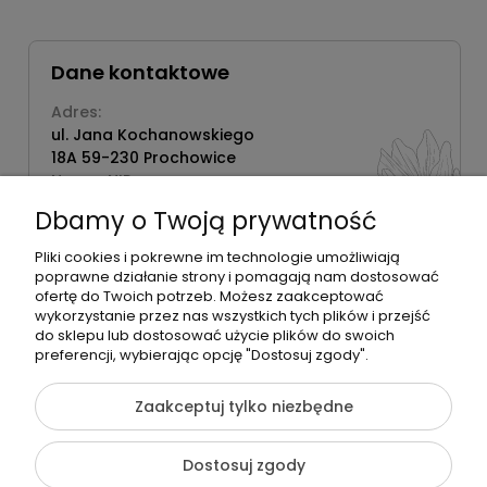
Dane kontaktowe
Adres:
ul. Jana Kochanowskiego
18A 59-230 Prochowice
Numer NIP:
1181638734
Dbamy o Twoją prywatność
Telefon:
518358020
Pliki cookies i pokrewne im technologie umożliwiają
poprawne działanie strony i pomagają nam dostosować
ofertę do Twoich potrzeb. Możesz zaakceptować
wykorzystanie przez nas wszystkich tych plików i przejść
do sklepu lub dostosować użycie plików do swoich
©2026 Wszelkie Prawa Zastrzeżone | Zrób Sobie Krem
preferencji, wybierając opcję "Dostosuj zgody".
Szablon Flex by
Ecommercy
Zaakceptuj tylko niezbędne
Dostosuj zgody