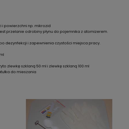
i i powierzchni np. mikrozid
t przelanie odrobiny płynu do pojemnika z atomizerem.
po dezynfekcji i zapewnienia czystości miejsca pracy.
 ml
e
to zlewkę szklaną 50 ml i zlewkę szklaną 100 ml
atułka do mieszania