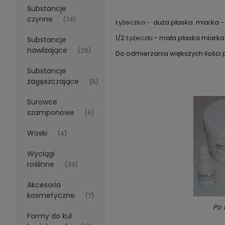
Substancje
czynne
(74)
Łyżeczka
- duża płaska miarka - 
1/2
Łyżeczki
- mała płaska miarka 
Substancje
nawilżające
(26)
Do odmierzania większych ilośc
Substancje
zagęszczające
(5)
Surowce
szamponowe
(6)
Woski
(4)
Wyciągi
roślinne
(39)
Akcesoria
kosmetyczne
(7)
Po 
Formy do kul