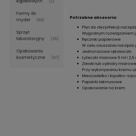
kąpielowych
(2)
Formy do
Potrzebne akcesoria:
mydeł
(88)
Płyn do dezynfekcji narzędz
Sprzęt
Wygodnym rozwiązaniem jes
laboratoryjny
(35)
Ręczniki papierowe
W celu osuszania narzędzi 
Opakowania
Jednorazowe rękawiczki
kosmetyczne
Łyżeczki miarowe 5 ml i 2,5
(97)
Zlewki lub cylindry miarow
Przy wykonywaniu kremu uży
Mieszadełko i łopatko-szp
Papierki lakmusowe
Opakowanie na krem