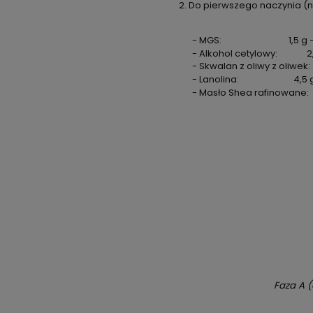
Do pierwszego naczynia (np
- MGS:
1,5 g 
- Alkohol cetylowy: 2,0 g 
- Skwalan z oliwy z oliwek:
- Lanolina:
4,5 g
- Masło Shea rafinowane:
Faza A (