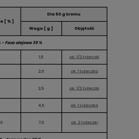
Dla 50 g kremu
e [ % ]
Waga [ g ]
Objętość
 - Faza olejowa 35 %
3
1,5
ok. 1/2 Łyżeczki
4
2,0
ok. 1 Łyżeczka
5
2,5
ok. 1/2 Łyżeczki
9
4,5
ok. 1 Łyżeczka
,0
7,0
ok. 2 Łyżeczki