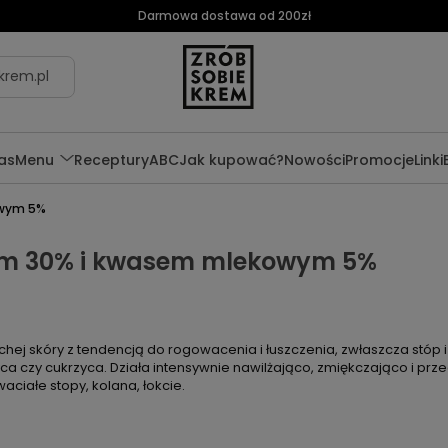
Darmowa dostawa od 200zł
krem.pl
as
Menu
Receptury
ABC
Jak kupować?
Nowości
Promocje
Linki
owym 5%
em 30% i kwasem mlekowym 5%
hej skóry z tendencją do rogowacenia i łuszczenia, zwłaszcza stóp i 
yca czy cukrzyca. Działa intensywnie nawilżająco, zmiękczająco i pr
ciałe stopy, kolana, łokcie.