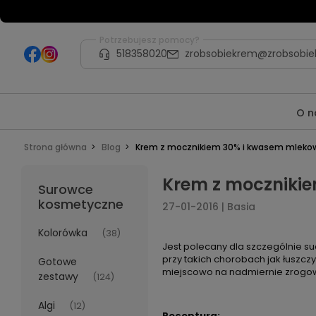
Potrzebujesz pomocy?
518358020
zrobsobiekrem@zrobsobie
O n
Strona główna
Blog
Krem z mocznikiem 30% i kwasem mlek
Krem z moczniki
Surowce
kosmetyczne
27-01-2016 | Basia
Kolorówka
(38)
Jest polecany dla szczególnie suc
przy takich chorobach jak łuszcz
Gotowe
miejscowo na nadmiernie zrogowa
zestawy
(124)
Algi
(12)
Receptura: