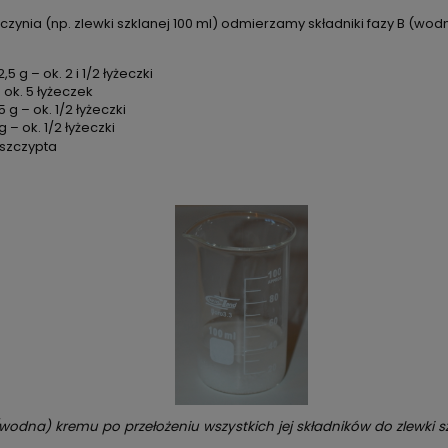
zynia (np. zlewki szklanej 100 ml) odmierzamy składniki fazy B (wodn
– ok. 2 i 1/2 łyżeczki
5 łyżeczek
 ok. 1/2 łyżeczki
g – ok. 1/2 łyżeczki
zczypta
wodna) kremu po przełożeniu wszystkich jej składników do zlewki sz