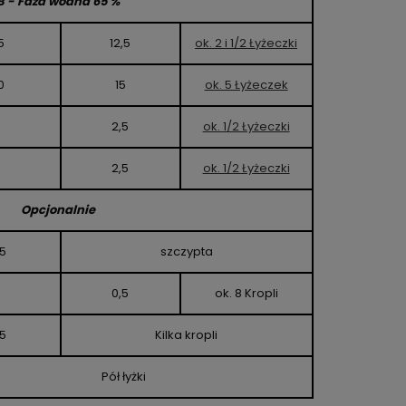
B - Faza wodna 65 %
5
12,5
ok. 2 i 1/2 Łyżeczki
0
15
ok. 5 Łyżeczek
5
2,5
ok. 1/2 Łyżeczki
5
2,5
ok. 1/2 Łyżeczki
Opcjonalnie
,5
szczypta
0,5
ok. 8 Kropli
,5
Kilka kropli
Pół łyżki