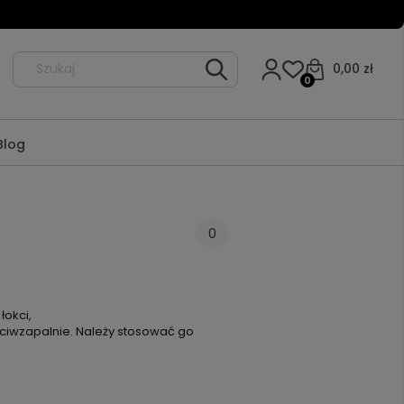
0,00 zł
0
Blog
0
łokci,
zeciwzapalnie. Należy stosować go