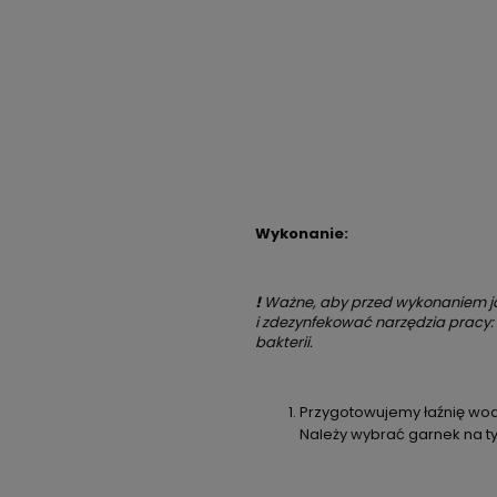
Wykonanie:
!
Ważne, aby przed wykonaniem ja
i zdezynfekować narzędzia pracy: 
bakterii.
Przygotowujemy łaźnię wo
Należy wybrać garnek na ty