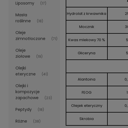
Liposomy
(17)
Hydrolat z krwawnika
2
Masła
roślinne
(18)
Mocznik
3
Oleje
zimnotłoczone
(71)
Kwas mlekowy 70 %
Oleje
Gliceryna
ziołowe
(19)
Olejki
eteryczne
(41)
Alantoina
0
Olejki i
kompozycje
FEOG
1
zapachowe
(23)
Olejek eteryczny
0
Peptydy
(18)
Skrobia
Różne
(38)