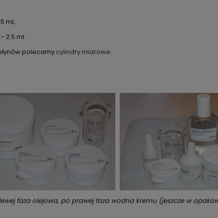
5 ml,
- 2.5 ml
i płynów polecamy
cylindry miarowe
.
lewej faza olejowa, po prawej faza wodna kremu (jeszcze w opako