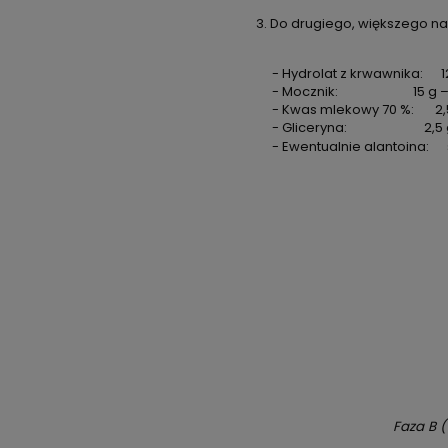
Do drugiego, większego nac
- Hydrolat z krwawnika: 12,5 g 
- Mocznik: 15 g – ok. 
- Kwas mlekowy 70 %: 2,5 g –
- Gliceryna:
2,5 
- Ewentualnie alantoina: s
Faza B (