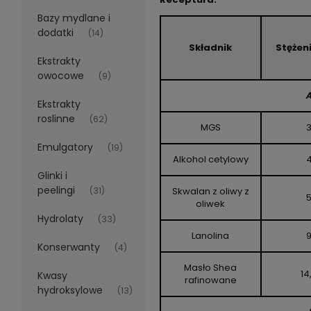
Bazy mydlane i
dodatki
(14)
Składnik
Stężeni
Ekstrakty
owocowe
(9)
A
Ekstrakty
roslinne
(62)
MGS
Emulgatory
(19)
Alkohol cetylowy
Glinki i
peelingi
(31)
Skwalan z oliwy z
oliwek
Hydrolaty
(33)
Lanolina
Konserwanty
(4)
Masło Shea
14
Kwasy
rafinowane
hydroksylowe
(13)