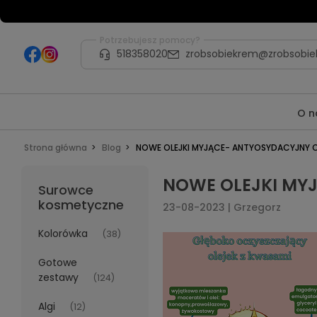
Potrzebujesz pomocy?
518358020
zrobsobiekrem@zrobsobie
O n
Strona główna
Blog
NOWE OLEJKI MYJĄCE- ANTYOSYDACYJNY 
NOWE OLEJKI MY
Surowce
kosmetyczne
23-08-2023 | Grzegorz
Kolorówka
(38)
Gotowe
zestawy
(124)
Algi
(12)