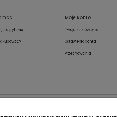
omoc
Moje konto
ęste pytania
Twoje zamówienia
k kupować?
Ustawienia konta
Przechowalnia
 18A 59-230 Prochowice
Numer NIP:
1181638734
Telefon:
518358