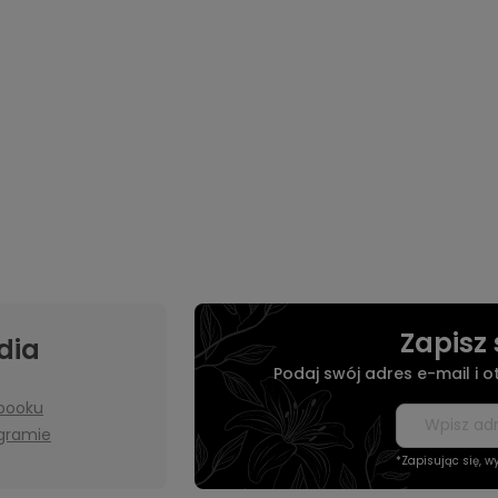
Zapisz 
dia
Podaj swój adres e-mail i 
booku
agramie
*Zapisując się, 