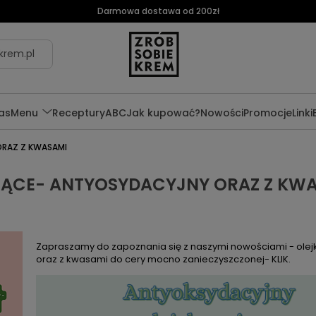
Darmowa dostawa od 200zł
krem.pl
as
Menu
Receptury
ABC
Jak kupować?
Nowości
Promocje
Linki
ORAZ Z KWASAMI
JĄCE- ANTYOSYDACYJNY ORAZ Z KW
Zapraszamy do zapoznania się z naszymi nowościami - ole
oraz z kwasami do cery mocno zanieczyszczonej-
KLIK
.