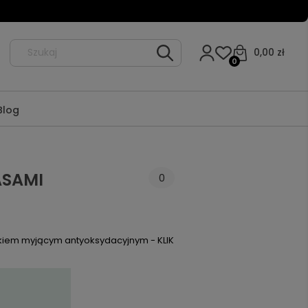
0,00 zł
0
Blog
ASAMI
0
jkiem myjącym antyoksydacyjnym -
KLIK