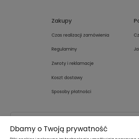
Zakupy
P
Czas realizacji zamówienia
Cz
Regulaminy
Ja
Zwroty i reklamacje
Koszt dostawy
Sposoby płatności
Dane kontaktowe
Adres:
ul. Jana Kochanowskiego
Dbamy o Twoją prywatność