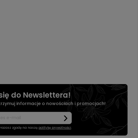
się do Newslettera!
otrzymuj informacje o nowościach i promocjach!
wyrażasz zgodę na naszą
politykę prywatności
.