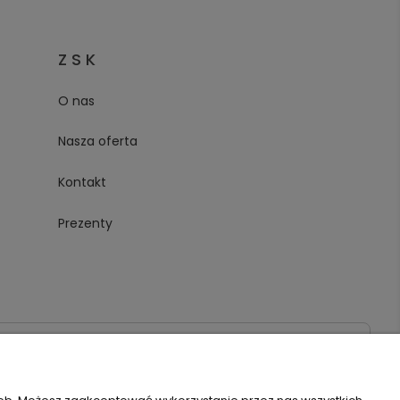
Z S K
O nas
Nasza oferta
Kontakt
Prezenty
020