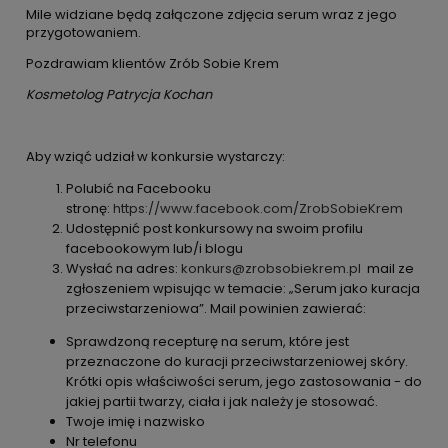
Mile widziane będą załączone zdjęcia serum wraz z jego
przygotowaniem.
Pozdrawiam klientów Zrób Sobie Krem
Kosmetolog Patrycja Kochan
Aby wziąć udział w konkursie wystarczy:
Polubić na Facebooku
stronę:
https://www.facebook.com/ZrobSobieKrem
Udostępnić post konkursowy na swoim profilu
facebookowym lub/i blogu
Wysłać na adres:
konkurs@zrobsobiekrem.pl
mail ze
zgłoszeniem wpisując w temacie: „Serum jako kuracja
przeciwstarzeniowa”. Mail powinien zawierać:
Sprawdzoną recepturę na serum, które jest
przeznaczone do kuracji przeciwstarzeniowej skóry.
Krótki opis właściwości serum, jego zastosowania - do
jakiej partii twarzy, ciała i jak należy je stosować.
Twoje imię i nazwisko
Nr telefonu