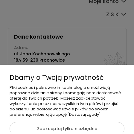
Moje konto
Z S K
Dane kontaktowe
Adres:
ul. Jana Kochanowskiego
18A 59-230 Prochowice
Numer NIP:
1181638734
Dbamy o Twoją prywatność
Telefon:
518358020
Pliki cookies i pokrewne im technologie umożliwiają
poprawne działanie strony i pomagają nam dostosować
ofertę do Twoich potrzeb. Możesz zaakceptować
wykorzystanie przez nas wszystkich tych plików i przejść
do sklepu lub dostosować użycie plików do swoich
©2026 Wszelkie Prawa Zastrzeżone | Zrób Sobie Krem
preferencji, wybierając opcję "Dostosuj zgody".
Szablon Flex by
Ecommercy
Zaakceptuj tylko niezbędne