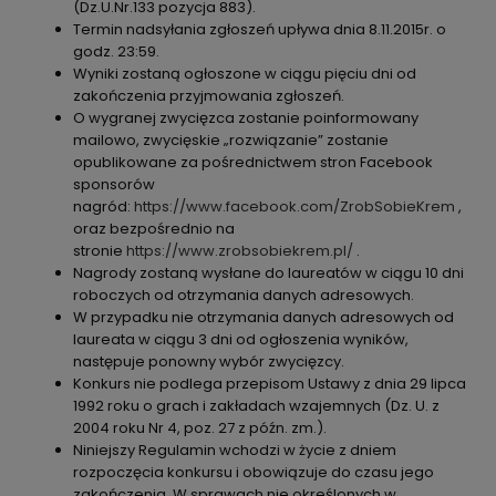
(Dz.U.Nr.133 pozycja 883).
Termin nadsyłania zgłoszeń upływa dnia 8.11.2015r. o
godz. 23:59.
Wyniki zostaną ogłoszone w ciągu pięciu dni od
zakończenia przyjmowania zgłoszeń.
O wygranej zwycięzca zostanie poinformowany
mailowo, zwycięskie „rozwiązanie” zostanie
opublikowane za pośrednictwem stron Facebook
sponsorów
nagród:
https://www.facebook.com/ZrobSobieKrem
,
oraz bezpośrednio na
stronie
https://www.zrobsobiekrem.pl/
.
Nagrody zostaną wysłane do laureatów w ciągu 10 dni
roboczych od otrzymania danych adresowych.
W przypadku nie otrzymania danych adresowych od
laureata w ciągu 3 dni od ogłoszenia wyników,
następuje ponowny wybór zwycięzcy.
Konkurs nie podlega przepisom Ustawy z dnia 29 lipca
1992 roku o grach i zakładach wzajemnych (Dz. U. z
2004 roku Nr 4, poz. 27 z późn. zm.).
Niniejszy Regulamin wchodzi w życie z dniem
rozpoczęcia konkursu i obowiązuje do czasu jego
zakończenia. W sprawach nie określonych w