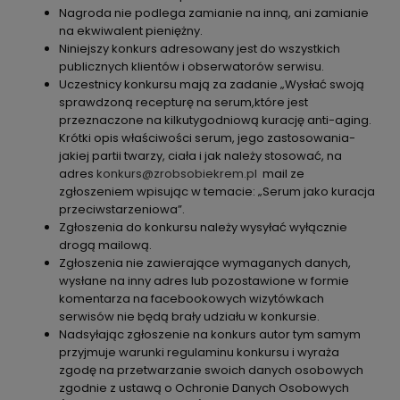
Nagroda nie podlega zamianie na inną, ani zamianie
na ekwiwalent pieniężny.
Niniejszy konkurs adresowany jest do wszystkich
publicznych klientów i obserwatorów serwisu.
Uczestnicy konkursu mają za zadanie „Wysłać swoją
sprawdzoną recepturę na serum,które jest
przeznaczone na kilkutygodniową kurację anti-aging.
Krótki opis właściwości serum, jego zastosowania-
jakiej partii twarzy, ciała i jak należy stosować, na
adres
konkurs@zrobsobiekrem.pl
mail ze
zgłoszeniem wpisując w temacie: „Serum jako kuracja
przeciwstarzeniowa”.
Zgłoszenia do konkursu należy wysyłać wyłącznie
drogą mailową.
Zgłoszenia nie zawierające wymaganych danych,
wysłane na inny adres lub pozostawione w formie
komentarza na facebookowych wizytówkach
serwisów nie będą brały udziału w konkursie.
Nadsyłając zgłoszenie na konkurs autor tym samym
przyjmuje warunki regulaminu konkursu i wyraża
zgodę na przetwarzanie swoich danych osobowych
zgodnie z ustawą o Ochronie Danych Osobowych