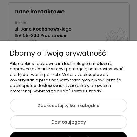
Dane kontaktowe
Adres:
ul. Jana Kochanowskiego
18A 59-230 Prochowice
Numer NIP:
1181638734
Dbamy o Twoją prywatność
Telefon:
518358020
Pliki cookies i pokrewne im technologie umożliwiają
poprawne działanie strony i pomagają nam dostosować
ofertę do Twoich potrzeb. Możesz zaakceptować
wykorzystanie przez nas wszystkich tych plików i przejść
do sklepu lub dostosować użycie plików do swoich
©2026 Wszelkie Prawa Zastrzeżone | Zrób Sobie Krem
preferencji, wybierając opcję "Dostosuj zgody".
Szablon Flex by
Ecommercy
Zaakceptuj tylko niezbędne
Dostosuj zgody
Pokaż pełną wersję strony