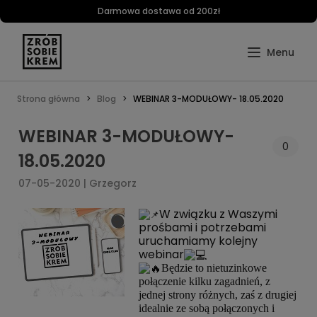
Darmowa dostawa od 200zł
Strona główna
Blog
WEBINAR 3-MODUŁOWY- 18.05.2020
WEBINAR 3-MODUŁOWY-
0
18.05.2020
07-05-2020 | Grzegorz
W związku z Waszymi
prośbami i potrzebami
uruchamiamy kolejny
webinar
Będzie to nietuzinkowe
połączenie kilku zagadnień, z
jednej strony różnych, zaś z drugiej
idealnie ze sobą połączonych i