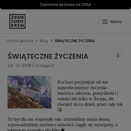
Darmowa dostawa od 200zł
Strona główna
Blog
ŚWIĄTECZNE ŻYCZENIA
ŚWIĄTECZNE ŻYCZENIA
0
24-12-2019 | Grzegorz
Kochani przyjmijcie od nas
najserdeczniejsze życzenia -
mnóstwo zdrowia, pomyślności i
radości nie tylko w Święta, ale
również na co dzień, przez cały rok
😘
To był dla nas wspaniały rok- zmieniliśmy nasza stronę,
wprowadziliśmy mnóstwo nowości- ciągle się rozwijamy, a
❤
robimy to wszystko dla Was