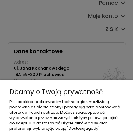
Pomoc
Moje konto
Z S K
Dane kontaktowe
Adres:
ul. Jana Kochanowskiego
18A 59-230 Prochowice
Numer NIP:
1181638734
Dbamy o Twoją prywatność
Telefon:
518358020
Pliki cookies i pokrewne im technologie umożliwiają
poprawne działanie strony i pomagają nam dostosować
ofertę do Twoich potrzeb. Możesz zaakceptować
wykorzystanie przez nas wszystkich tych plików i przejść
do sklepu lub dostosować użycie plików do swoich
©2026 Wszelkie Prawa Zastrzeżone | Zrób Sobie Krem
preferencji, wybierając opcję "Dostosuj zgody".