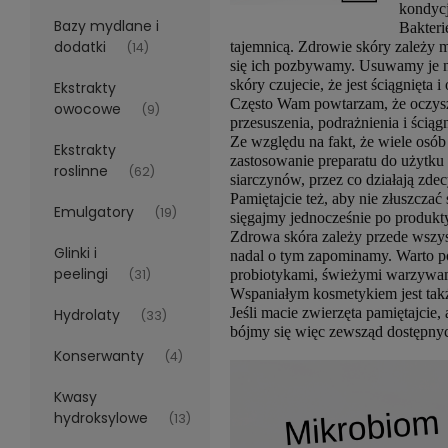
kondycj
Bazy mydlane i
Bakteri
dodatki
tajemnicą. Zdrowie skóry zależy m.
(14)
się ich pozbywamy. Usuwamy je nam
skóry czujecie, że jest ściągnięta
Ekstrakty
Często Wam powtarzam, że oczyszc
owocowe
(9)
przesuszenia, podrażnienia i ściąg
Ze względu na fakt, że wiele osób
Ekstrakty
zastosowanie preparatu do użytku 
roslinne
(62)
siarczynów, przez co działają zdec
Pamiętajcie też, aby nie złuszczać
Emulgatory
(19)
sięgajmy jednocześnie po produkty
Zdrowa skóra zależy przede wszyst
Glinki i
nadal o tym zapominamy. Warto poż
peelingi
(31)
probiotykami, świeżymi warzywami
Wspaniałym kosmetykiem jest także
Jeśli macie zwierzęta pamiętajcie
Hydrolaty
(33)
bójmy się więc zewsząd dostępnych
Konserwanty
(4)
Kwasy
hydroksylowe
(13)