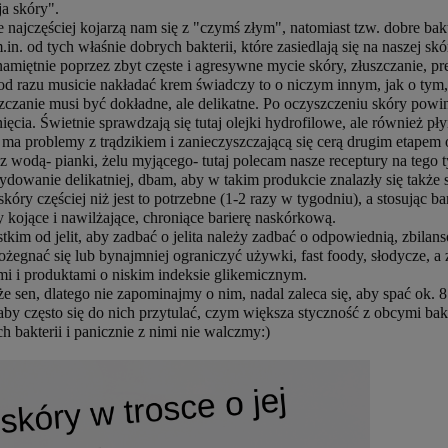
a skóry".
e najczęściej kojarzą nam się z "czymś złym", natomiast tzw. dobre bakt
in. od tych właśnie dobrych bakterii, które zasiedlają się na naszej skó
iętnie poprzez zbyt częste i agresywne mycie skóry, złuszczanie, pre
 i od razu musicie nakładać krem świadczy to o niczym innym, jak o tym
zanie musi być dokładne, ale delikatne. Po oczyszczeniu skóry powinn
nięcia. Świetnie sprawdzają się tutaj olejki hydrofilowe, ale również p
 ma problemy z trądzikiem i zanieczyszczającą się cerą drugim etape
z wodą- pianki, żelu myjącego- tutaj polecam nasze receptury na tego 
ydowanie delikatniej, dbam, aby w takim produkcie znalazły się także s
 skóry częściej niż jest to potrzebne (1-2 razy w tygodniu), a stosując 
 kojące i nawilżające, chroniące barierę naskórkową.
kim od jelit, aby zadbać o jelita należy zadbać o odpowiednią, zbilans
egnać się lub bynajmniej ograniczyć używki, fast foody, słodycze, a
 i produktami o niskim indeksie glikemicznym.
 sen, dlatego nie zapominajmy o nim, nadal zaleca się, aby spać ok. 8
, aby często się do nich przytulać, czym większa styczność z obcymi ba
 bakterii i panicznie z nimi nie walczmy:)