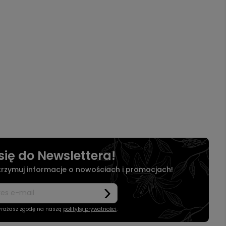
się do Newslettera!
otrzymuj informacje o nowościach i promocjach!
wyrażasz zgodę na naszą
politykę prywatności
.