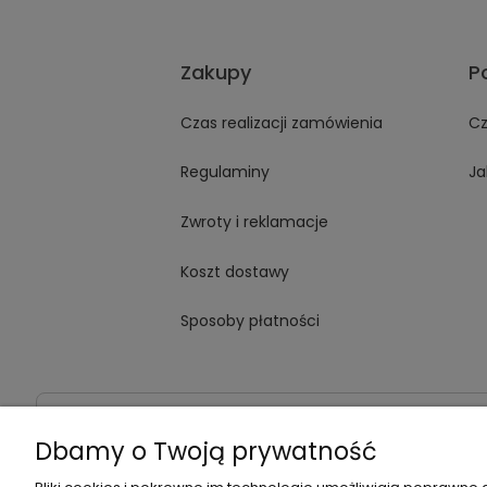
Zakupy
P
Czas realizacji zamówienia
Cz
Regulaminy
Ja
Zwroty i reklamacje
Koszt dostawy
Sposoby płatności
Dane kontaktowe
Adres:
ul. Jana Kochanowskiego
Dbamy o Twoją prywatność