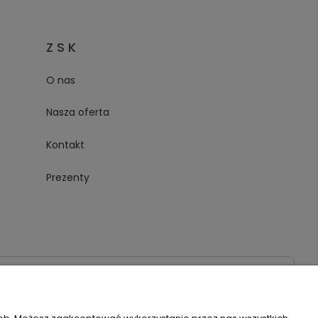
Z S K
O nas
Nasza oferta
Kontakt
Prezenty
020