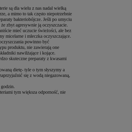
erie są dla wielu z nas nadal wielką
rze, a mimo to tak często niepotrzebnie
paraty bakteriobójcze. Jeśli po umyciu
, że zbyt agresywnie ją oczyszczacie.
iście mieć uczucie świeżości, ale bez
łyny micelarne i mleczka oczyszczające.
m oczyszczania powinno być
typu produktu, nie zawierają one
kładniki nawilżające i kojące.
bardzo skuteczne preparaty z kwasami
owaną dietę- tyle o tym słyszymy a
 zaprzyjaźnić się z wodą niegazowaną,
 godzin.
kteriami tym większa odporność, nie