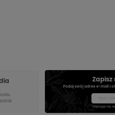
Zapisz 
dia
Podaj swój adres e-mail i 
booku
agramie
*Zapisując się, 