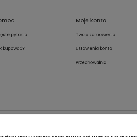
omoc
Moje konto
ęste pytania
Twoje zamówienia
k kupować?
Ustawienia konta
Przechowalnia
 18A 59-230 Prochowice
Numer NIP:
1181638734
Telefon:
518358