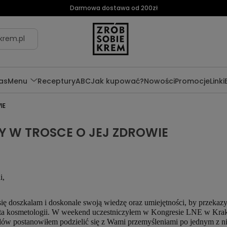
Darmowa dostawa od 200zł
krem.pl
as
Menu
Receptury
ABC
Jak kupować?
Nowości
Promocje
Linki
IE
 W TROSCE O JEJ ZDROWIE
i,
się doszkalam i doskonale swoją wiedzę oraz umiejętności, by przekaz
ata kosmetologii. W weekend uczestniczyłem w Kongresie LNE w Kra
w postanowiłem podzielić się z Wami przemyśleniami po jednym z ni