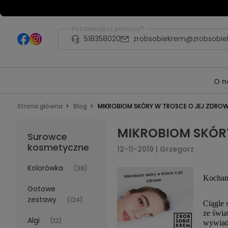
Potrzebujesz pomocy?
518358020
zrobsobiekrem@zrobsobie
O n
Strona główna
Blog
MIKROBIOM SKÓRY W TROSCE O JEJ ZDROW
MIKROBIOM SKÓRY
Surowce
kosmetyczne
12-11-2019 | Grzegorz
Kolorówka
(38)
Kochan
Gotowe
zestawy
(124)
Ciągle 
ze świ
Algi
(12)
wywiadó