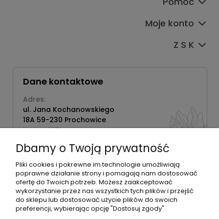
Pomoc
Moje konto
Z S K
Dane kontaktowe
Adres:
ul. Jana Kochanowskiego
18A 59-230 Prochowice
Numer NIP:
1181638734
Dbamy o Twoją prywatność
Telefon:
518358020
Pliki cookies i pokrewne im technologie umożliwiają
poprawne działanie strony i pomagają nam dostosować
ofertę do Twoich potrzeb. Możesz zaakceptować
wykorzystanie przez nas wszystkich tych plików i przejść
do sklepu lub dostosować użycie plików do swoich
©2026 Wszelkie Prawa Zastrzeżone | Zrób Sobie Krem
preferencji, wybierając opcję "Dostosuj zgody".