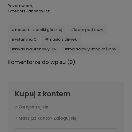
Pozdrawiam,
Grzegorz Łabanowicz
#macerat z arniki górskiej
#krem pod oczy
#witamina C
#masło z oliwek
#kwas hialuronowy 3%
#migdałowy lifting roślinny
Komentarze do wpisu (0)
Kupuj z kontem
Zarejestruj się
Masz już konto? Zaloguj się