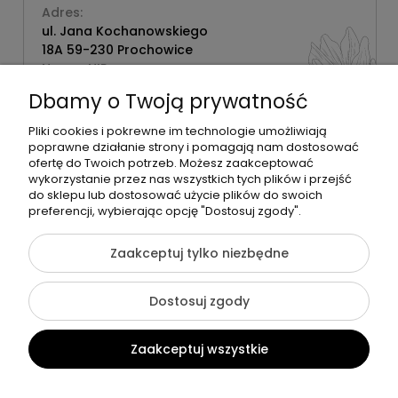
Adres:
ul. Jana Kochanowskiego
18A 59-230 Prochowice
Numer NIP:
1181638734
Dbamy o Twoją prywatność
Telefon:
518358020
Pliki cookies i pokrewne im technologie umożliwiają
poprawne działanie strony i pomagają nam dostosować
ofertę do Twoich potrzeb. Możesz zaakceptować
wykorzystanie przez nas wszystkich tych plików i przejść
do sklepu lub dostosować użycie plików do swoich
©2026 Wszelkie Prawa Zastrzeżone | Zrób Sobie Krem
preferencji, wybierając opcję "Dostosuj zgody".
Szablon Flex by
Ecommercy
Zaakceptuj tylko niezbędne
Dostosuj zgody
Pokaż pełną wersję strony
Zaakceptuj wszystkie
Sklep internetowy Shoper Premium