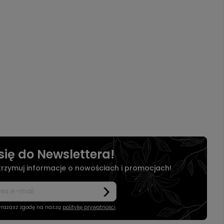
się do Newslettera!
otrzymuj informacje o nowościach i promocjach!
wyrażasz zgodę na naszą
politykę prywatności
.