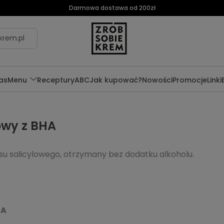
Darmowa dostawa od 200zł
krem.pl
as
Menu
Receptury
ABC
Jak kupować?
Nowości
Promocje
Linki
owy z BHA
su salicylowego, otrzymany bez dodatku alkoholu.
HA