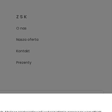
Z S K
O nas
Nasza oferta
Kontakt
Prezenty
020