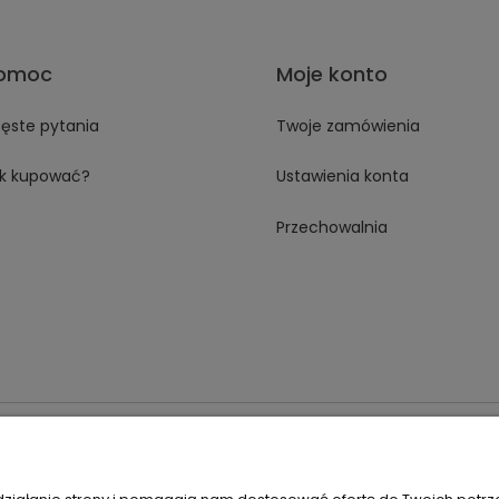
omoc
Moje konto
ęste pytania
Twoje zamówienia
k kupować?
Ustawienia konta
Przechowalnia
 18A 59-230 Prochowice
Numer NIP:
1181638734
Telefon:
518358