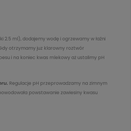
ki 2.5 ml), dodajemy wodę i ogrzewamy w łaźni
. Gdy otrzymamy juz klarowny roztwór
loesu i na koniec kwas mlekowy aż ustalimy pH
oru.
Regulacje pH przeprowadzamy na zimnym
e powodowała powstawanie zawiesiny kwasu