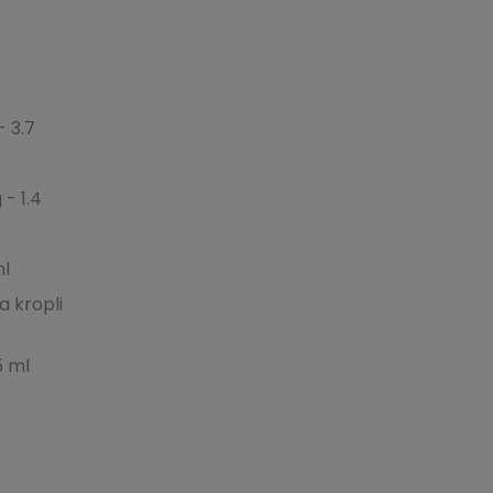
- 3.7
g - 1.4
ml
a kropli
5 ml