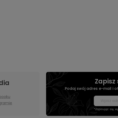
Zapisz 
dia
Podaj swój adres e-mail i 
booku
agramie
*Zapisując się, 