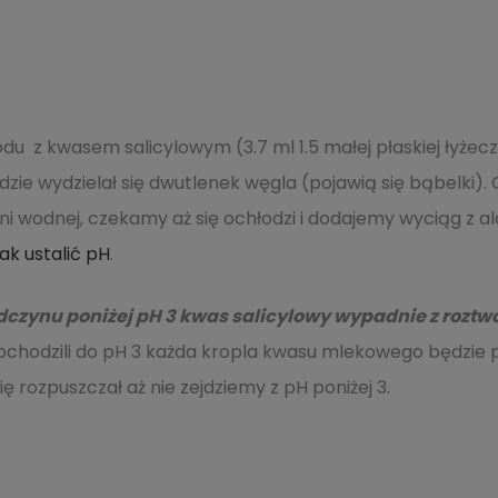
 z kwasem salicylowym (3.7 ml 1.5 małej płaskiej łyżecz
dzie wydzielał się dwutlenek węgla (pojawią się bąbelki)
i wodnej, czekamy aż się ochłodzi i dodajemy wyciąg z a
jak ustalić pH
.
czynu poniżej pH 3 kwas salicylowy wypadnie z roztw
ochodzili do pH 3 każda kropla kwasu mlekowego będzi
ię rozpuszczał aż nie zejdziemy z pH poniżej 3.