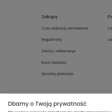
Zakupy
P
Czas realizacji zamówienia
Cz
Regulaminy
Ja
Zwroty i reklamacje
Koszt dostawy
Sposoby płatności
Dane kontaktowe
Adres:
ul. Jana Kochanowskiego
Dbamy o Twoją prywatność