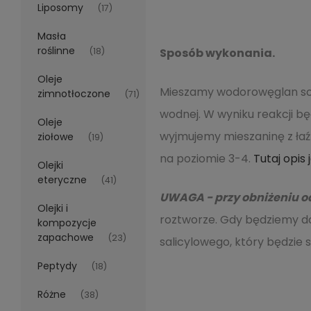
Liposomy
(17)
Masła
roślinne
(18)
Sposób wykonania.
Oleje
Mieszamy wodorowęglan sodu
zimnotłoczone
(71)
wodnej. W wyniku reakcji bę
Oleje
wyjmujemy mieszaninę z łaźn
ziołowe
(19)
na poziomie 3-4.
Tutaj opis 
Olejki
eteryczne
(41)
UWAGA - przy obniżeniu od
Olejki i
roztworze. Gdy będziemy d
kompozycje
zapachowe
(23)
salicylowego, który będzie s
Peptydy
(18)
Różne
(38)