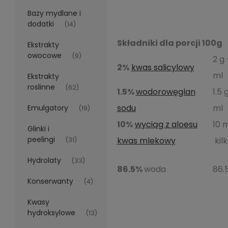
Bazy mydlane i
dodatki
(14)
Składniki dla porcji 100g
Ekstrakty
owocowe
(9)
2 g 
2%
kwas salicylowy
ml
Ekstrakty
roslinne
(62)
1.5%
wodorowęglan
1.5 
sodu
ml
Emulgatory
(19)
10%
wyciąg z aloesu
10 
Glinki i
peelingi
kwas mlekowy
kilk
(31)
Hydrolaty
(33)
86.5%
woda
86.
Konserwanty
(4)
Kwasy
hydroksylowe
(13)