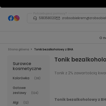
Potrzebujesz pomocy?
518358020
zrobsobiekrem@zrobsobie
O n
Strona główna
Tonik bezalkoholowy z BHA
Tonik bezalkohol
Surowce
kosmetyczne
Tonik z 2% zawartością kwa
Kolorówka
(38)
Gotowe
zestawy
(124)
Tonik bezalkoholowy z B
Algi
(12)