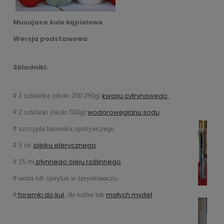
Musujace kule kąpielowe
Wersja podstawowa
Składniki:
kwasu cytrynowego
# 1 szklanka (około 200-250g)
wodorowęglanu sodu
# 2 szklanki (około 500g)
# szczypta barwnika spożywczego
olejku eterycznego
# 5 ml
płynnego oleju roślinnego
# 15 ml
# woda lub spirytus w spryskiwaczu
foremki do kul
małych mydeł
#
, do lodów lub