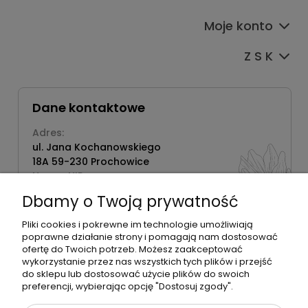
Moje konto
Z S K
Dane kontaktowe
Adres:
ul. Jana Kochanowskiego
18A 59-230 Prochowice
Numer NIP:
1181638734
Dbamy o Twoją prywatność
Telefon:
518358020
Pliki cookies i pokrewne im technologie umożliwiają
poprawne działanie strony i pomagają nam dostosować
ofertę do Twoich potrzeb. Możesz zaakceptować
wykorzystanie przez nas wszystkich tych plików i przejść
do sklepu lub dostosować użycie plików do swoich
©2026 Wszelkie Prawa Zastrzeżone | Zrób Sobie Krem
preferencji, wybierając opcję "Dostosuj zgody".
Szablon Flex by
Ecommercy