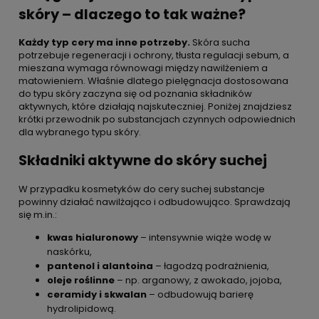
skóry – dlaczego to tak ważne?
Każdy typ cery ma inne potrzeby.
Skóra sucha
potrzebuje regeneracji i ochrony, tłusta regulacji sebum, a
mieszana wymaga równowagi między nawilżeniem a
matowieniem. Właśnie dlatego pielęgnacja dostosowana
do typu skóry zaczyna się od poznania składników
aktywnych, które działają najskuteczniej. Poniżej znajdziesz
krótki przewodnik po substancjach czynnych odpowiednich
dla wybranego typu skóry.
Składniki aktywne do skóry suchej
W przypadku kosmetyków do cery suchej substancje
powinny działać nawilżająco i odbudowująco. Sprawdzają
się m.in.:
kwas hialuronowy
– intensywnie wiąże wodę w
naskórku,
pantenol i alantoina
– łagodzą podrażnienia,
oleje roślinne
– np. arganowy, z awokado, jojoba,
ceramidy i skwalan
– odbudowują barierę
hydrolipidową.