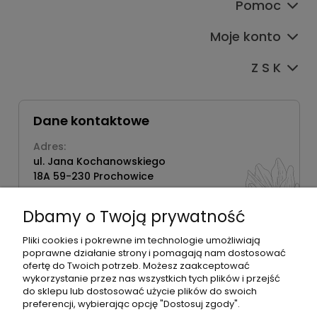
Pomoc
Moje konto
Z S K
Dane kontaktowe
Adres:
ul. Jana Kochanowskiego
18A 59-230 Prochowice
Numer NIP:
1181638734
Dbamy o Twoją prywatność
Telefon:
518358020
Pliki cookies i pokrewne im technologie umożliwiają
poprawne działanie strony i pomagają nam dostosować
ofertę do Twoich potrzeb. Możesz zaakceptować
wykorzystanie przez nas wszystkich tych plików i przejść
do sklepu lub dostosować użycie plików do swoich
©2026 Wszelkie Prawa Zastrzeżone | Zrób Sobie Krem
preferencji, wybierając opcję "Dostosuj zgody".