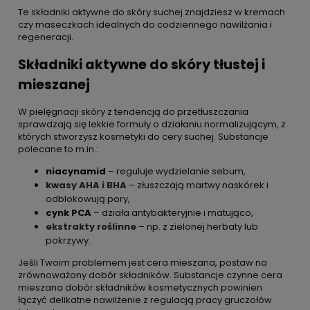
Te składniki aktywne do skóry suchej znajdziesz w kremach
czy maseczkach idealnych do codziennego nawilżania i
regeneracji.
Składniki aktywne do skóry tłustej i
mieszanej
W pielęgnacji skóry z tendencją do przetłuszczania
sprawdzają się lekkie formuły o działaniu normalizującym, z
których stworzysz kosmetyki do cery suchej. Substancje
polecane to m.in.:
niacynamid
– reguluje wydzielanie sebum,
kwasy AHA i BHA
– złuszczają martwy naskórek i
odblokowują pory,
cynk PCA
– działa antybakteryjnie i matująco,
ekstrakty roślinne
– np. z zielonej herbaty lub
pokrzywy.
Jeśli Twoim problemem jest cera mieszana, postaw na
zrównoważony dobór składników. Substancje czynne cera
mieszana dobór składników kosmetycznych powinien
łączyć delikatne nawilżenie z regulacją pracy gruczołów