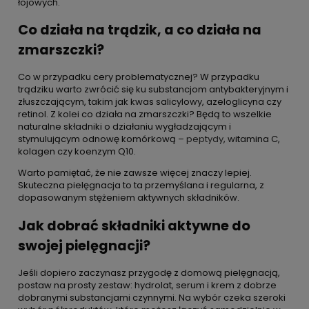
łojowych.
Co działa na trądzik, a co działa na
zmarszczki?
Co w przypadku cery problematycznej? W przypadku
trądziku warto zwrócić się ku substancjom antybakteryjnym i
złuszczającym, takim jak kwas salicylowy, azeloglicyna czy
retinol. Z kolei co działa na zmarszczki? Będą to wszelkie
naturalne składniki o działaniu wygładzającym i
stymulującym odnowę komórkową –
peptydy
, witamina C,
kolagen czy koenzym Q10.
Warto pamiętać, że nie zawsze więcej znaczy lepiej.
Skuteczna pielęgnacja to ta przemyślana i regularna, z
dopasowanym stężeniem aktywnych składników.
Jak dobrać składniki aktywne do
swojej pielęgnacji?
Jeśli dopiero zaczynasz przygodę z domową pielęgnacją,
postaw na prosty zestaw: hydrolat, serum i krem z dobrze
dobranymi substancjami czynnymi. Na wybór czeka szeroki