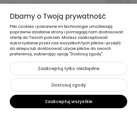
Numer NIP:
1181638734
Dbamy o Twoją prywatność
Telefon:
518358020
Pliki cookies i pokrewne im technologie umożliwiają
poprawne działanie strony i pomagają nam dostosować
ofertę do Twoich potrzeb. Możesz zaakceptować
wykorzystanie przez nas wszystkich tych plików i przejść
do sklepu lub dostosować użycie plików do swoich
©2026 Wszelkie Prawa Zastrzeżone | Zrób Sobie Krem
preferencji, wybierając opcję "Dostosuj zgody".
Szablon Flex by
Ecommercy
Zaakceptuj tylko niezbędne
Dostosuj zgody
Pokaż pełną wersję strony
Zaakceptuj wszystkie
Sklep internetowy Shoper Premium
Kontakt
Szukaj
Konto
Koszyk