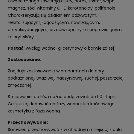
Owoce mango zawierają cukry, potas, fosfor, wapń,
magnez, sód, witaminy C i E; karotenoidy; polifenole.
Charakteryzują się działaniem odżywczym,
rewitalizującym, łagodzącym, nawilżającym,
antyoksydacyjnym, przeciwzapalnym i poprawiającym
koloryt skóry.
Postać:
wyciąg wodno-glicerynowy o barwie żółtej
Zastosowanie:
Znajduje zastosowanie w preparatach do cery
podrażnionej, wrażliwej, naczyniowej, suchej, poszarzałej,
zmęczonej.
Stosowanie: do 5%, można podgrzewać do 50 stopni
Celsjusza, dodawać do fazy wodnej lub końcowego
kosmetyku z fazą wodną.
Przechowywanie:
Surowiec przechowywać z w chłodnym miejscu, z dala