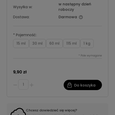
w następny dzień
Wysyłka w:
roboczy
Dostawa:
Darmowa
*
Pojemność:
15 ml
30 ml
60 ml
115 ml
1 kg
*
Pole wymagane
9,90 zł
Do koszyka
Chcesz dowiedzieć się więcej?