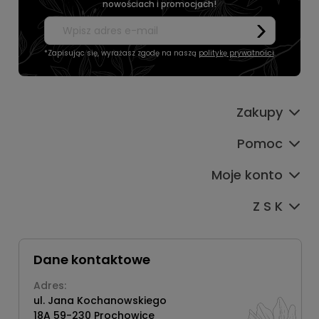
nowościach i promocjach!
*Zapisując się, wyrażasz zgodę na naszą
politykę prywatności
.
Zakupy
Pomoc
Moje konto
Z S K
Dane kontaktowe
Adres:
ul. Jana Kochanowskiego
18A 59-230 Prochowice