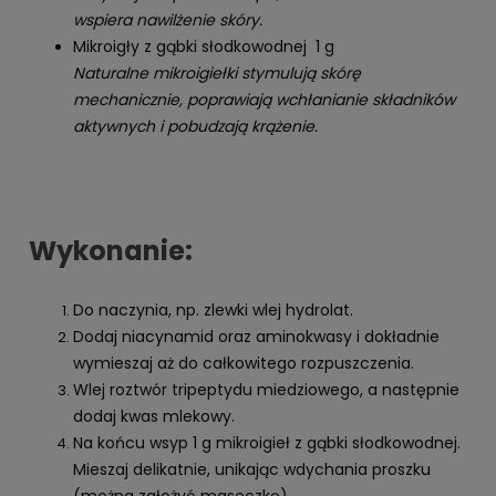
wspiera nawilżenie skóry.
Mikroigły z gąbki słodkowodnej 1 g
Naturalne mikroigiełki stymulują skórę
mechanicznie, poprawiają wchłanianie składników
aktywnych i pobudzają krążenie.
Wykonanie:
Do naczynia, np. zlewki wlej hydrolat.
Dodaj niacynamid oraz aminokwasy i dokładnie
wymieszaj aż do całkowitego rozpuszczenia.
Wlej roztwór tripeptydu miedziowego, a następnie
dodaj kwas mlekowy.
Na końcu wsyp 1 g mikroigieł z gąbki słodkowodnej.
Mieszaj delikatnie, unikając wdychania proszku
(można założyć maseczkę).