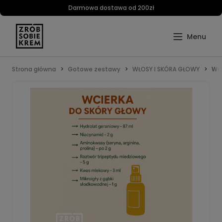
Darmowa dostawa od 200zł
Strona główna
Gotowe zestawy
WŁOSY I SKÓRA GŁOWY
Wci