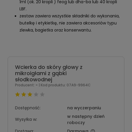
1ml (ok. 20 kropli ) feog lub dha-ba lub 40 kropli
LBF.
zestaw zawiera wszystkie składniki do wykonania,
butelkę i etykietkę, nie zawiera akcesoriów typu
zlewka, bagietka oraz konserwantu.
Wcierka do skóry głowy z
mikroigłami z gąbki
słodkowodnej
-
Producent:
| Kod produktu:
07A9-9964C
Dostępność:
na wyczerpaniu
w następny dzień
Wysyłka w:
roboczy
Dostawa:
Darmowa