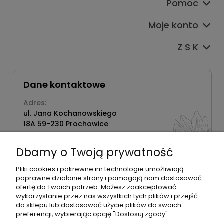
Pomoc
Moje konto
Z S K
Dane kontaktowe
Adres:
ul. Jana Kochanowskiego
18A 59-230 Prochowice
Numer NIP:
1181638734
Dbamy o Twoją prywatność
Telefon:
518358020
Pliki cookies i pokrewne im technologie umożliwiają
poprawne działanie strony i pomagają nam dostosować
ofertę do Twoich potrzeb. Możesz zaakceptować
wykorzystanie przez nas wszystkich tych plików i przejść
do sklepu lub dostosować użycie plików do swoich
©2026 Wszelkie Prawa Zastrzeżone | Zrób Sobie Krem
preferencji, wybierając opcję "Dostosuj zgody".