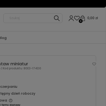
0,00 zł
0
Blog
estaw miniatur
m
| Kod produktu:
B0E3-174D0
czerpaniu
tępny dzień roboczy
owa
ź formy dostawy