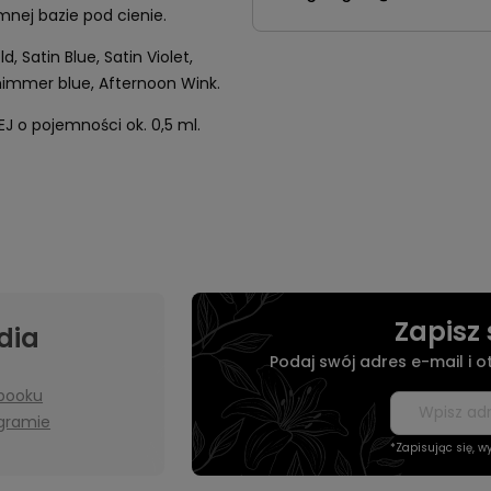
mnej bazie pod cienie.
 Satin Blue, Satin Violet,
Shimmer blue, Afternoon Wink.
 o pojemności ok. 0,5 ml.
Zapisz 
dia
Podaj swój adres e-mail i 
booku
agramie
*Zapisując się, 