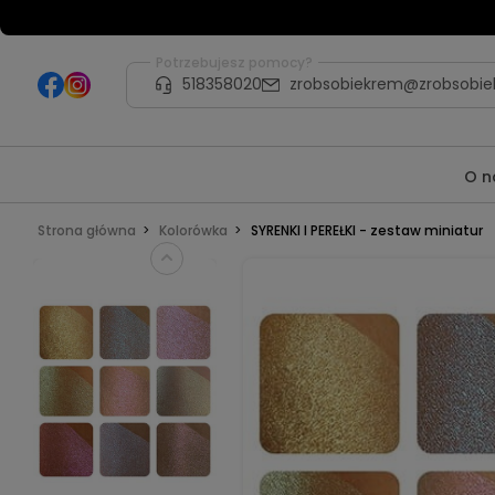
Potrzebujesz pomocy?
518358020
zrobsobiekrem@zrobsobie
O n
Strona główna
Kolorówka
SYRENKI I PEREŁKI - zestaw miniatur