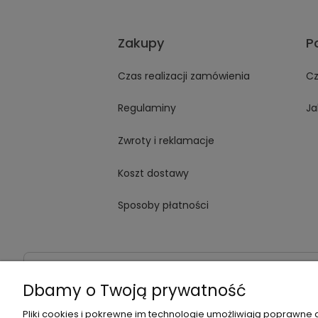
Zakupy
P
Czas realizacji zamówienia
Cz
Regulaminy
Ja
Zwroty i reklamacje
Koszt dostawy
Sposoby płatności
Dane kontaktowe
Adres:
ul. Jana Kochanowskiego
Dbamy o Twoją prywatność
Pliki cookies i pokrewne im technologie umożliwiają poprawne