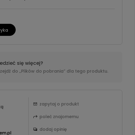
zyka
dzieć się więcej?
i przejdź do „Plików do pobrania” dla tego produktu.
zapytaj o produkt
tą
poleć znajomemu
dodaj opinię
em.pl