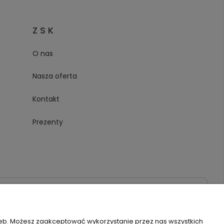
Z S K
O nas
Nasza oferta
Kontakt
Prezenty
020
zeb. Możesz zaakceptować wykorzystanie przez nas wszystkich