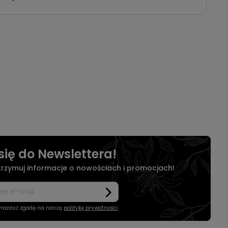
się do Newslettera!
otrzymuj informacje o nowościach i promocjach!
wyrażasz zgodę na naszą
politykę prywatności
.