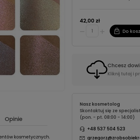
42,00 zł
Do kos
Chcesz dowie
Kliknij tutaj 
Nasz kosmetolog
Skontaktuj się ze specjalis
(pon. - pt. 08:00 - 14:00)
Opinie
+48 537 504 523
mentów kosmetycznych.
grzegorz@zrobsobiekr