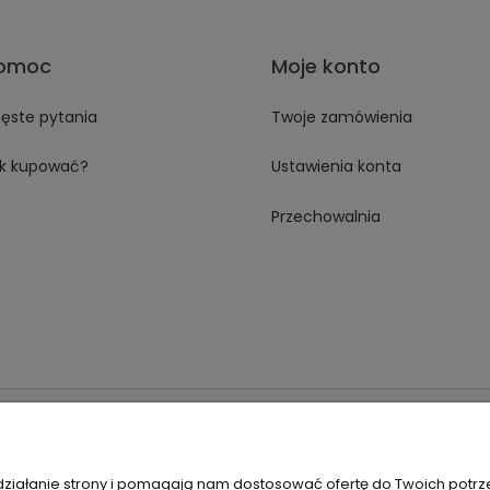
omoc
Moje konto
ęste pytania
Twoje zamówienia
k kupować?
Ustawienia konta
Przechowalnia
 18A 59-230 Prochowice
Numer NIP:
1181638734
Telefon:
518358
 działanie strony i pomagają nam dostosować ofertę do Twoich potr