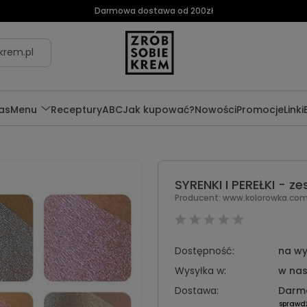
Darmowa dostawa od 200zł
krem.pl
as
Menu
Receptury
ABC
Jak kupować?
Nowości
Promocje
Linki
SYRENKI I PEREŁKI - z
Producent:
www.kolorowka.co
Dostępność:
na wy
Wysyłka w:
w nas
Dostawa:
Darm
sprawd