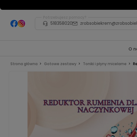
Potrzebujesz pomocy?
518358020
zrobsobiekrem@zrobsobie
O n
Strona główna
Gotowe zestawy
Toniki i płyny micelarne
Re