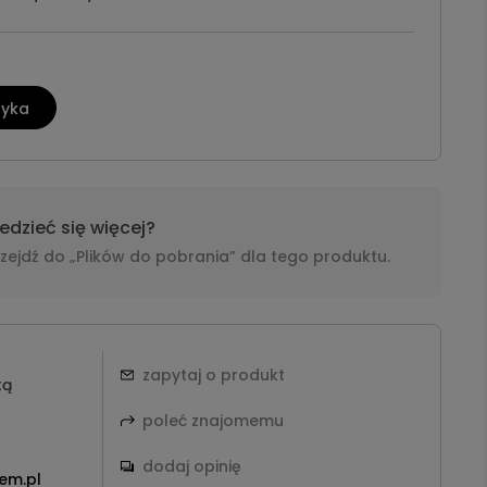
zyka
dzieć się więcej?
i przejdź do „Plików do pobrania” dla tego produktu.
zapytaj o produkt
tą
poleć znajomemu
dodaj opinię
em.pl