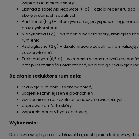
wspiera dotlenienie skóry.
Ekstrakt z soplówki jeżowatej (1 g) – działa regenerująco,
skórę w stanach zapalnych.
Panthenol (5 g) – intensywnie koi, przyspiesza regeneracj
oraz dyskomfortu.
Niacynamid (1 g) – wzmacnia barierę skóry, zmniejsza re
rumienia.
Azeloglicyna (2 g) – działa przeciwzapalnie, normalizuj
zaczerwienień.
Trokserutyna (0,5 g) – wzmacnia ściany naczyń krwionośn
przepuszczalność i widoczność, wspierając redukcję rumi
Działanie reduktora rumienia:
redukcja rumienia i zaczerwienień,
ukojenie i zmniejszenie podrażnień,
wzmocnienie i uszczelnienie naczyń krwionośnych,
poprawa komfortu skóry,
wsparcie bariery hydrolipidowej.
Wykonanie:
Do zlewki wlej hydrolat z bławatka, następnie dodaj wszystki