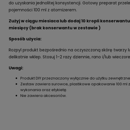
do uzyskania jednolitej konsystencji. Gotowy preparat przelej
pojemności 100 ml z atomizerem.
Zużyj w ciągu miesiaca lub dodaj 10 kropli konserwantu 
miesięcy (brak konserwantu w zestawie )
Sposób użycia:
Rozpyl produkt bezpośrednio na oczyszczoną skórę twarzy lu
delikatnie wklep. Stosuj 1–2 razy dziennie, rano i/lub wieczo
Uwagi:
Produkt DIY przeznaczony wyłącznie do użytku zewnętrzn
Zestaw zawiera surowce, plastikowe opakowanie 100 ml z
wykonania oraz etykietę.
Nie zawiera akcesoriów.