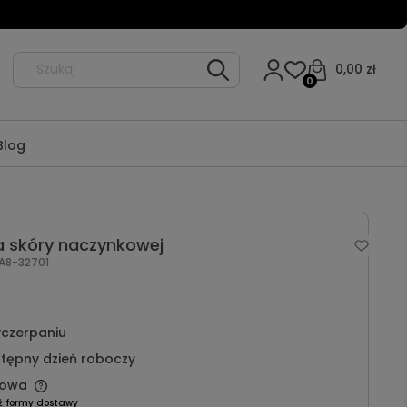
0,00 zł
0
Blog
a skóry naczynkowej
A8-32701
czerpaniu
tępny dzień roboczy
owa
ź formy dostawy