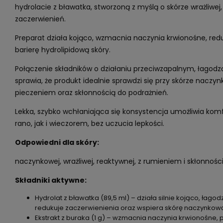
hydrolacie z bławatka, stworzoną z myślą o skórze wrażliwej,
zaczerwienień.
Preparat działa kojąco, wzmacnia naczynia krwionośne, red
barierę hydrolipidową skóry.
Połączenie składników o działaniu przeciwzapalnym, łago
sprawia, że produkt idealnie sprawdzi się przy skórze naczy
pieczeniem oraz skłonnością do podrażnień.
Lekka, szybko wchłaniająca się konsystencja umożliwia ko
rano, jak i wieczorem, bez uczucia lepkości.
Odpowiedni dla skóry:
naczynkowej, wrażliwej, reaktywnej, z rumieniem i skłonnośc
Składniki aktywne:
Hydrolat z bławatka (89,5 ml) – działa silnie kojąco, łago
redukuje zaczerwienienia oraz wspiera skórę naczynkow
Ekstrakt z buraka (1 g) – wzmacnia naczynia krwionośne, 