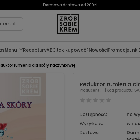
Darmowa dostawa od 200zł
krem.pl
as
Menu
Receptury
ABC
Jak kupować?
Nowości
Promocje
Linki
duktor rumienia dla skóry naczynkowej
Reduktor rumienia dl
-
Producent:
| Kod produktu:
5A
Dostępność:
na wy
Wysyłka w:
w nas
Dostawa:
Darm
sprawd