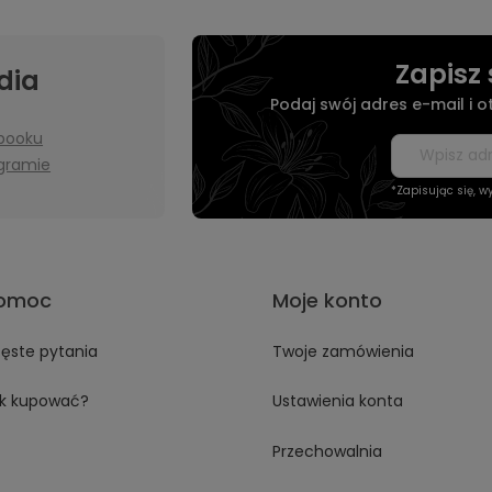
Zapisz 
dia
Podaj swój adres e-mail i 
booku
agramie
*Zapisując się, 
omoc
Moje konto
ęste pytania
Twoje zamówienia
k kupować?
Ustawienia konta
Przechowalnia