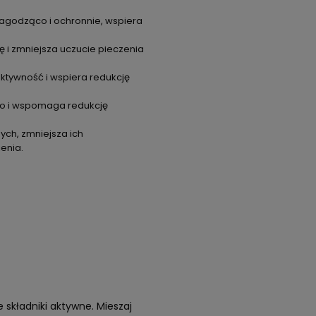
 łagodząco i ochronnie, wspiera
ę i zmniejsza uczucie pieczenia
aktywność i wspiera redukcję
ąco i wspomaga redukcję
ych, zmniejsza ich
enia.
e składniki aktywne. Mieszaj