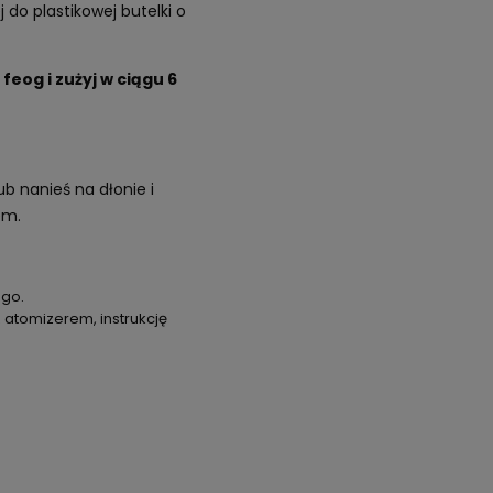
 do plastikowej butelki o
feog i zużyj w ciągu 6
b nanieś na dłonie i
rem.
ego.
 atomizerem, instrukcję