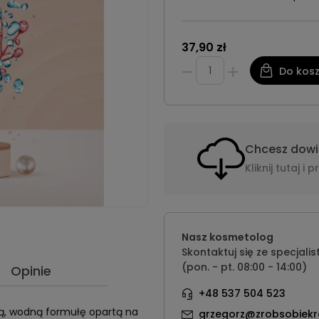
37,90 zł
Do kos
Chcesz dowie
Kliknij tutaj 
Nasz kosmetolog
Skontaktuj się ze specjalis
(pon. - pt. 08:00 - 14:00)
Opinie
+48 537 504 523
ką, wodną formułę opartą na
grzegorz@zrobsobiekr