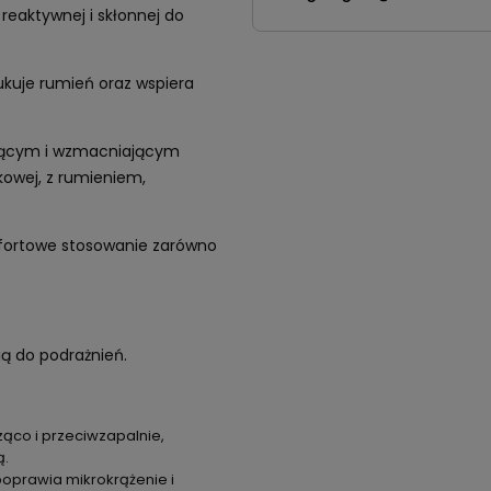
 reaktywnej i skłonnej do
ukuje rumień oraz wspiera
dzącym i wzmacniającym
nkowej, z rumieniem,
mfortowe stosowanie zarówno
ią do podrażnień.
dząco i przeciwzapalnie,
ą.
poprawia mikrokrążenie i