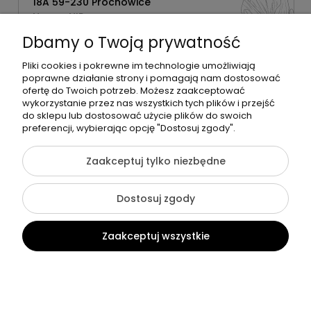
18A 59-230 Prochowice
Numer NIP:
1181638734
Dbamy o Twoją prywatność
Telefon:
518358020
Pliki cookies i pokrewne im technologie umożliwiają
poprawne działanie strony i pomagają nam dostosować
ofertę do Twoich potrzeb. Możesz zaakceptować
wykorzystanie przez nas wszystkich tych plików i przejść
do sklepu lub dostosować użycie plików do swoich
©2026 Wszelkie Prawa Zastrzeżone | Zrób Sobie Krem
preferencji, wybierając opcję "Dostosuj zgody".
Szablon Flex by
Ecommercy
Zaakceptuj tylko niezbędne
Dostosuj zgody
Pokaż pełną wersję strony
Zaakceptuj wszystkie
Sklep internetowy Shoper Premium
Kontakt
Szukaj
Konto
Koszyk