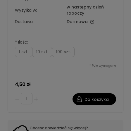
w następny dzień
Wysyłka w:
roboczy
Dostawa:
Darmowa
*
Ilość:
1 szt.
10 szt.
100 szt.
*
Pole wymagane
4,50 zł
Do koszyka
Chcesz dowiedzieć się więcej?