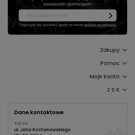
nowościach i promocjach!
*Zapisując się, wyrażasz zgodę na naszą
politykę prywatności
.
Zakupy
Pomoc
Moje konto
Z S K
Dane kontaktowe
Adres:
ul. Jana Kochanowskiego