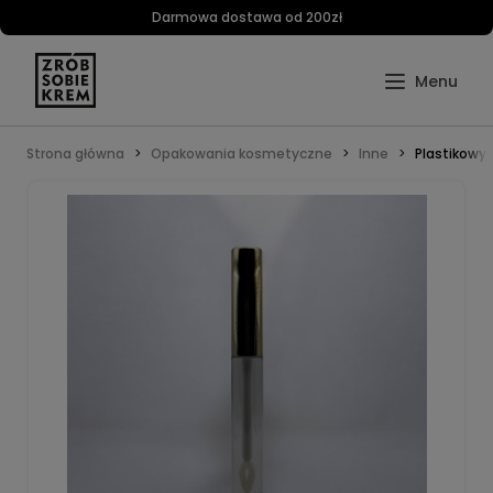
Darmowa dostawa od 200zł
Strona główna
Opakowania kosmetyczne
Inne
Plastikowy 