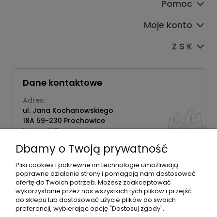
Pomoc
Moje konto
Z S K
Dane kontaktowe
Adres:
ul. Jana Kochanowskiego
18A 59-230 Prochowice
Numer NIP:
1181638734
Dbamy o Twoją prywatność
Telefon:
518358020
Pliki cookies i pokrewne im technologie umożliwiają
poprawne działanie strony i pomagają nam dostosować
ofertę do Twoich potrzeb. Możesz zaakceptować
wykorzystanie przez nas wszystkich tych plików i przejść
do sklepu lub dostosować użycie plików do swoich
©2026 Wszelkie Prawa Zastrzeżone | Zrób Sobie Krem
preferencji, wybierając opcję "Dostosuj zgody".