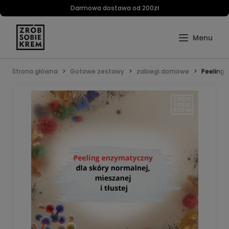
Darmowa dostawa od 200zł
Strona główna
Gotowe zestawy
zabiegi domowe
Peeling 