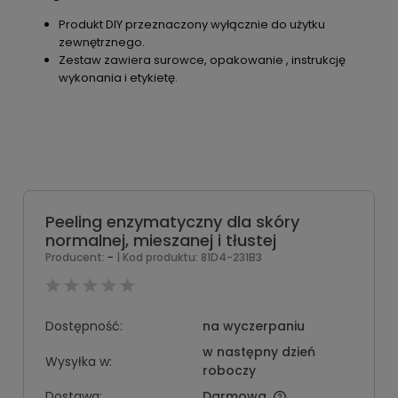
Produkt DIY przeznaczony wyłącznie do użytku
zewnętrznego.
Zestaw zawiera surowce, opakowanie , instrukcję
wykonania i etykietę.
Peeling enzymatyczny dla skóry
normalnej, mieszanej i tłustej
-
Producent:
| Kod produktu:
81D4-231B3
Dostępność:
na wyczerpaniu
w następny dzień
Wysyłka w:
roboczy
Dostawa:
Darmowa