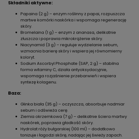
Składniki aktywne:
Papaina (2 g) – enzym roślinny z papai, rozpuszcza
martwe komórki naskórka i wspomaga regenerację
skóry.
Bromelaina (1 g) – enzym z ananasa, delikatnie
złuszcza i poprawia mikrokrążenie skóry.
Niacynamid (3 g) – reguluje wydzielanie sebum,
wzmacnia barierę skóry i wspiera jej równomierny
koloryt.
Sodium Ascorbyl Phosphate (SAP, 2 g) – stabilna
forma witaminy C, działa antyoksydacyjnie,
wspomaga rozjaśnienie przebarwień i wspiera
syntezę kolagenu.
Baza:
Glinka biała (35 g) – oczyszcza, absorbuje nadmiar
sebum i odświeża cerę.
Ziemia okrzemkowa (7 g) – delikatnie ściera martwy
naskórek, poprawia gładkość skóry.
Hydrolat róży bułgarskiej (100 ml) – dodatkowo
tonizuje i łagodzi skórę, nadając jej świeży zapach.