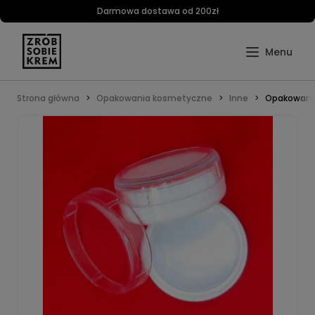
Darmowa dostawa od 200zł
Strona główna
Opakowania kosmetyczne
Inne
Opakowanie