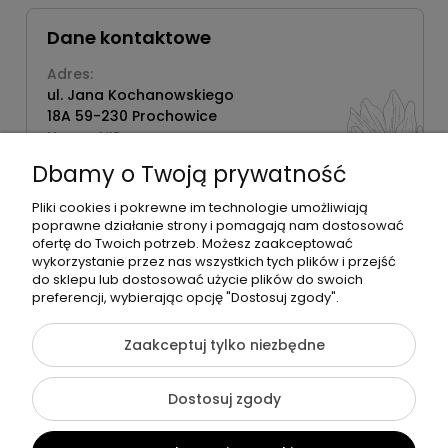
Dane kontaktowe
Adres:
ul. Jana Kochanowskiego
18A 59-230 Prochowice
Numer NIP:
1181638734
Dbamy o Twoją prywatność
Telefon:
518358020
Pliki cookies i pokrewne im technologie umożliwiają
poprawne działanie strony i pomagają nam dostosować
ofertę do Twoich potrzeb. Możesz zaakceptować
wykorzystanie przez nas wszystkich tych plików i przejść
do sklepu lub dostosować użycie plików do swoich
©2026 Wszelkie Prawa Zastrzeżone | Zrób Sobie Krem
preferencji, wybierając opcję "Dostosuj zgody".
Szablon Flex by
Ecommercy
Zaakceptuj tylko niezbędne
Dostosuj zgody
Pokaż pełną wersję strony