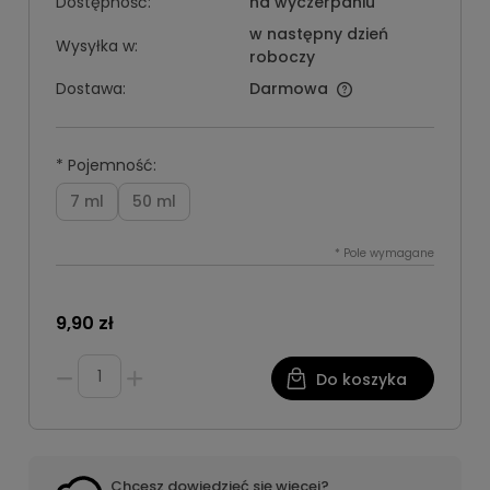
Dostępność:
na wyczerpaniu
w następny dzień
Wysyłka w:
roboczy
Dostawa:
Darmowa
*
Pojemność:
7 ml
50 ml
*
Pole wymagane
9,90 zł
Do koszyka
Chcesz dowiedzieć się więcej?