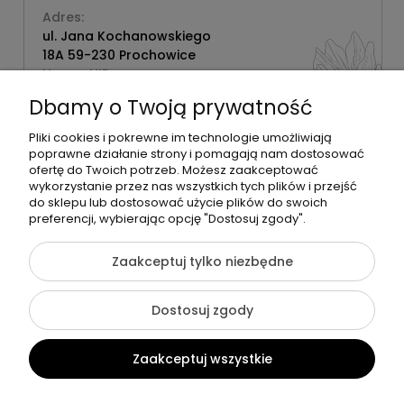
Adres:
ul. Jana Kochanowskiego
18A 59-230 Prochowice
Numer NIP:
1181638734
Dbamy o Twoją prywatność
Telefon:
518358020
Pliki cookies i pokrewne im technologie umożliwiają
poprawne działanie strony i pomagają nam dostosować
ofertę do Twoich potrzeb. Możesz zaakceptować
wykorzystanie przez nas wszystkich tych plików i przejść
do sklepu lub dostosować użycie plików do swoich
©2026 Wszelkie Prawa Zastrzeżone | Zrób Sobie Krem
preferencji, wybierając opcję "Dostosuj zgody".
Szablon Flex by
Ecommercy
Zaakceptuj tylko niezbędne
Dostosuj zgody
Pokaż pełną wersję strony
Zaakceptuj wszystkie
Sklep internetowy Shoper Premium