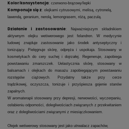
Kolor
konsystencja
/
: czerwono-brązowy/lepki
Komponuje się z
: olejkami cytrusowymi, melisą, cytronelą,
lawendą, geranium, nerolą, lemongrasem, różą, paczulą.
Działanie i zastosowanie
: Najważniejszym składnikiem
aktywnym olejku wetiwerowego jest felandren. W medycynie
ludowej znajduje zastosowanie jako środek antyseptyczny i
tonizujący. Pielęgnuje skórę, odpręża i uspokaja. Stosowany w
kosmetykach do cery suchej i dojrzałej. Regeneruje, zapobiega
powstawaniu zmarszczek. Uelastycznia skórę, stosowany w
balsamach i olejkach do masażu zapobiegającym powstawaniu
rozstępów ciążowych. Przydatny także przy cerze
trądzikowej, oczyszcza, tonizuje i przyśpiesza gojenie stanów
zapalnych.
W aromaterapii stosowany przy depresji, nerwowości, wyczerpaniu,
osłabieniu odporności, dolegliwościach związanych z przekwitaniem
oraz z dolegliwościami związanymi z miesiączkowaniem.
Olejek wetiwerowy stosowany jest jako utrwalacz zapachów,