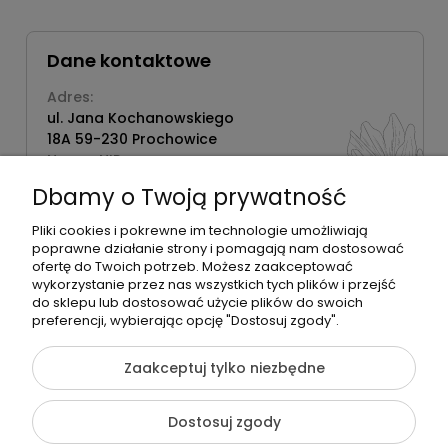
Dane kontaktowe
Adres:
ul. Jana Kochanowskiego
18A 59-230 Prochowice
Numer NIP:
1181638734
Dbamy o Twoją prywatność
Telefon:
518358020
Pliki cookies i pokrewne im technologie umożliwiają
poprawne działanie strony i pomagają nam dostosować
ofertę do Twoich potrzeb. Możesz zaakceptować
wykorzystanie przez nas wszystkich tych plików i przejść
do sklepu lub dostosować użycie plików do swoich
©2026 Wszelkie Prawa Zastrzeżone | Zrób Sobie Krem
preferencji, wybierając opcję "Dostosuj zgody".
Szablon Flex by
Ecommercy
Zaakceptuj tylko niezbędne
Dostosuj zgody
Pokaż pełną wersję strony