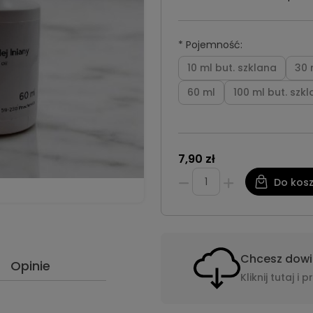
*
Pojemność:
10 ml but. szklana
30 
60 ml
100 ml but. szk
7,90 zł
Do kos
Chcesz dowie
Opinie
Kliknij tutaj 