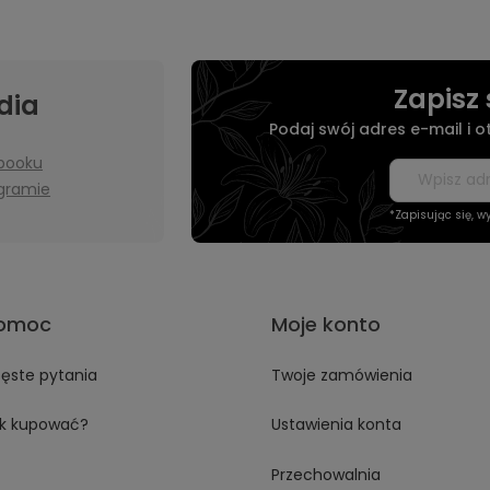
Zapisz 
dia
Podaj swój adres e-mail i 
booku
agramie
*Zapisując się, 
omoc
Moje konto
ęste pytania
Twoje zamówienia
k kupować?
Ustawienia konta
Przechowalnia