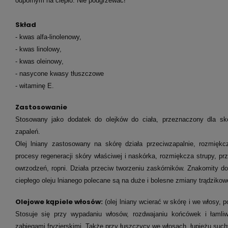
odpornym na ciepło. Nie podgrzewać!
Skład
- kwas alfa-linolenowy,
- kwas linolowy,
- kwas oleinowy,
- nasycone kwasy tłuszczowe
- witaminę E.
Zastosowanie
Stosowany jako dodatek do olejków do ciała, przeznaczony dla skór
zapaleń.
Olej lniany zastosowany na skórę działa przeciwzapalnie, rozmiękc
procesy regeneracji skóry właściwej i naskórka, rozmiękcza strupy, pr
owrzodzeń, ropni. Działa przeciw tworzeniu zaskórników. Znakomity do 
ciepłego oleju lnianego polecane są na duże i bolesne zmiany trądziko
Olejowe kąpiele włosów:
(olej lniany wcierać w skórę i we włosy
Stosuje się przy wypadaniu włosów, rozdwajaniu końcówek i łaml
zabiegami fryzjerskimi. Także przy łuszczycy we włosach, łupieżu suc