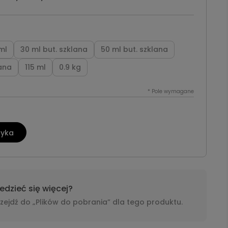
ml
30 ml but. szklana
50 ml but. szklana
lana
115 ml
0.9 kg
*
Pole wymagane
zyka
dzieć się więcej?
i przejdź do „Plików do pobrania” dla tego produktu.