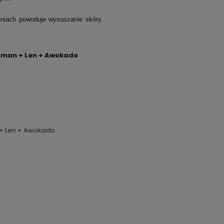
eniach powoduje wysuszanie skóry.
Taman + Len + Awokado
 + Len + Awokado