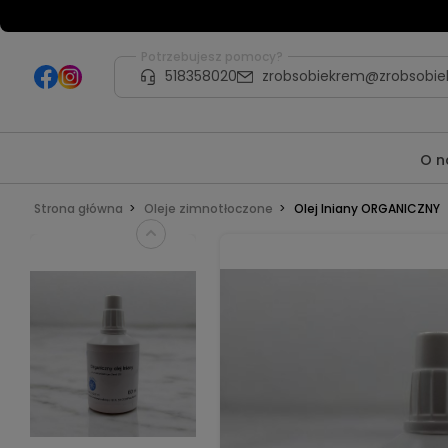
Potrzebujesz pomocy?
518358020
zrobsobiekrem@zrobsobie
O n
Strona główna
Oleje zimnotłoczone
Olej lniany ORGANICZNY