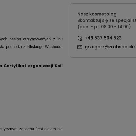
Nasz kosmetolog
Skontaktuj się ze specjalis
(pon. - pt. 08:00 - 14:00)
+48 537 504 523
owych nasion otrzymywanych z lnu
grzegorz@zrobsobiekr
istą pochodzi z Bliskiego Wschodu,
 Certyfikat organizacji Soil
rystycznym zapachu Jest olejem nie