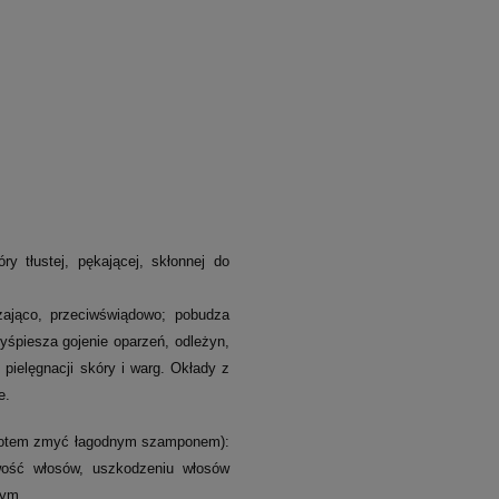
y tłustej, pękającej, skłonnej do
zająco, przeciwświądowo; pobudza
zyśpiesza gojenie oparzeń, odleżyn,
pielęgnacji skóry i warg. Okłady z
we.
, potem zmyć łagodnym szamponem):
iwość włosów, uszkodzeniu włosów
hym.