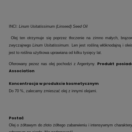
INCI:
Linum Usitatissimum (Linseed) Seed Oil
Olej ten otrzymuje się poprzez tłoczenie na zimno małych, brąz
zwyczajnego
Linum Usitatissimum.
Len jest rośliną włóknodajną i ole
jest to roślina użytkowa uprawiana od kilku tysięcy lat.
Produkt posiada
Oferowany pezez nas olej pochodzi z Argentyny.
Association
Koncentracja w produkcie kosmetycznym
Do 70 %
, zalecamy zmieszać olej z innymi olejami
.
Postać
Olej o żółtawym do złoto żółtego zabarwieniu i intensywnym charakte