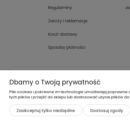
Regulaminy
Ja
Zwroty i reklamacje
Koszt dostawy
Sposoby płatności
Dane kontaktowe
Adres:
ul. Jana Kochanowskiego
Dbamy o Twoją prywatność
Pliki cookies i pokrewne im technologie umożliwiają poprawne
tych plików i przejść do sklepu lub dostosować użycie plików do
©2026 Wszelkie Prawa Zastrzeżone | Zrób Sobie Krem
Zaakceptuj tylko niezbędne
Dostosuj zgody