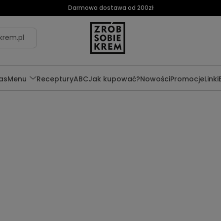
Darmowa dostawa od 200zł
krem.pl
as
Menu
Receptury
ABC
Jak kupować?
Nowości
Promocje
Linki