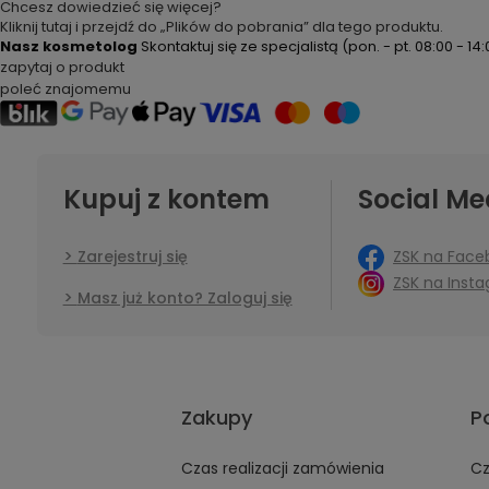
Chcesz dowiedzieć się więcej?
Kliknij tutaj i przejdź do „Plików do pobrania” dla tego produktu.
Nasz kosmetolog
Skontaktuj się ze specjalistą
(pon. - pt. 08:00 - 14
zapytaj o produkt
poleć znajomemu
Kupuj z kontem
Social Me
ZSK na Face
Zarejestruj się
ZSK na Inst
Masz już konto? Zaloguj się
Zakupy
P
Czas realizacji zamówienia
Cz