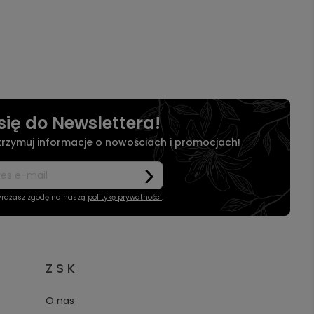
się do Newslettera!
otrzymuj informacje o nowościach i promocjach!
wyrażasz zgodę na naszą
politykę prywatności
.
Z S K
O nas