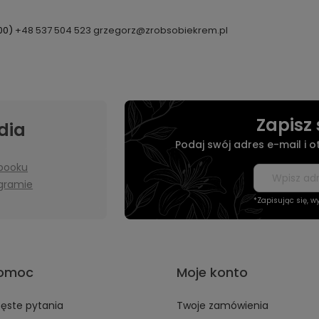
:00)
+48 537 504 523
grzegorz@zrobsobiekrem.pl
Zapisz 
dia
Podaj swój adres e-mail i 
booku
agramie
*Zapisując się, 
omoc
Moje konto
ęste pytania
Twoje zamówienia