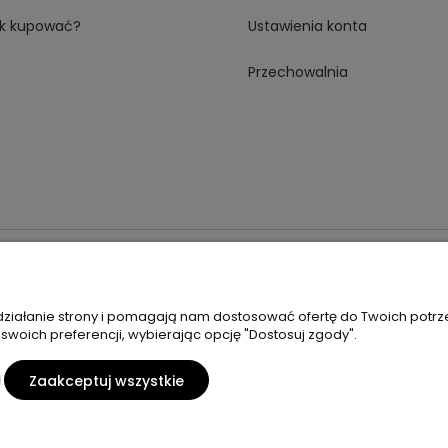
k kupować?
Ustawienia konta
Przechowalnia
 18A 59-230 Prochowice
Numer NIP:
1181638734
Telefon:
518358
 działanie strony i pomagają nam dostosować ofertę do Twoich potr
 swoich preferencji, wybierając opcję "Dostosuj zgody".
Zaakceptuj wszystkie
Sklep internetowy Shoper Premium