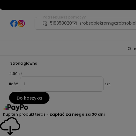
Potrzebujesz pomocy?
518358020
zrobsobiekrem@zrobsobie
O n
Strona główna
4,90 zł
ilość
szt.
Do koszyka
Kup ten produkt teraz -
zapłać za niego za 30 dni