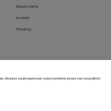
Nasza oferta
Kontakt
Prezenty
020
zeb. Możesz zaakceptować wykorzystanie przez nas wszystkich
Szablon Flex by
Ecommercy