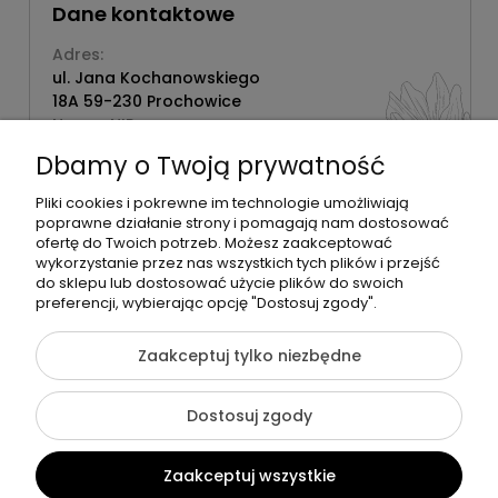
Dane kontaktowe
Adres:
ul. Jana Kochanowskiego
18A 59-230 Prochowice
Numer NIP:
1181638734
Dbamy o Twoją prywatność
Telefon:
518358020
Pliki cookies i pokrewne im technologie umożliwiają
poprawne działanie strony i pomagają nam dostosować
ofertę do Twoich potrzeb. Możesz zaakceptować
wykorzystanie przez nas wszystkich tych plików i przejść
do sklepu lub dostosować użycie plików do swoich
©2026 Wszelkie Prawa Zastrzeżone | Zrób Sobie Krem
preferencji, wybierając opcję "Dostosuj zgody".
Szablon Flex by
Ecommercy
Zaakceptuj tylko niezbędne
Dostosuj zgody
Pokaż pełną wersję strony
Zaakceptuj wszystkie
Sklep internetowy Shoper Premium