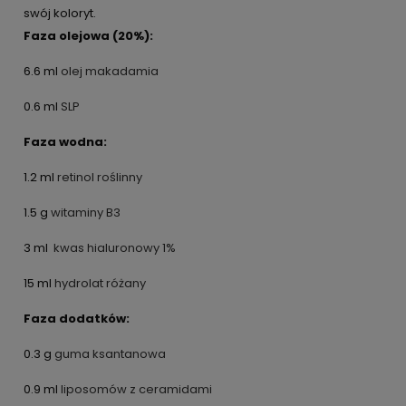
swój koloryt.
Faza olejowa (20%):
6.6 ml
olej makadamia
0.6 ml
SLP
Faza wodna:
1.2 ml
retinol roślinny
1.5 g
witaminy B3
3 ml
kwas hialuronowy 1%
15 ml
hydrolat różany
Faza dodatków:
0.3 g
guma ksantanowa
0.9 ml
liposomów z ceramidami