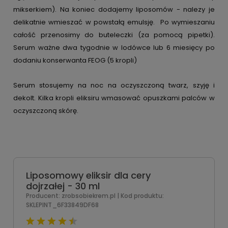
mikserkiem). Na koniec dodajemy liposomów - nalezy je
delikatnie wmieszać w powstałą emulsję. Po wymieszaniu
całość przenosimy do buteleczki (za pomocą pipetki).
Serum ważne dwa tygodnie w lodówce lub 6 miesięcy po
dodaniu konserwanta FEOG (5 kropli)
Serum stosujemy na noc na oczyszczoną twarz, szyję i
dekolt. Kilka kropli eliksiru wmasować opuszkami palców w
oczyszczoną skórę.
Liposomowy eliksir dla cery
dojrzałej - 30 ml
Producent:
zrobsobiekrem.pl
| Kod produktu:
SKLEPINT_6F33849DF68