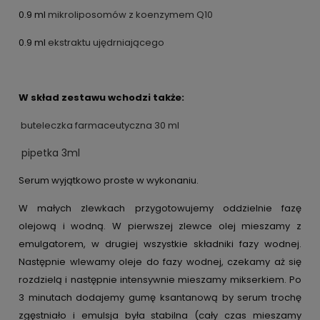
0.9 ml
mikroliposomów z koenzymem Q10
0.9 ml
ekstraktu ujędrniającego
W skład zestawu wchodzi także:
buteleczka farmaceutyczna 30 ml
pipetka 3ml
Serum wyjątkowo proste w wykonaniu.
W małych zlewkach przygotowujemy oddzielnie fazę
olejową i wodną. W pierwszej zlewce olej mieszamy z
emulgatorem, w drugiej wszystkie składniki fazy wodnej.
Następnie wlewamy oleje do fazy wodnej, czekamy aż się
rozdzielą i następnie intensywnie mieszamy mikserkiem. Po
3 minutach dodajemy gumę ksantanową by serum trochę
zgęstniało i emulsja była stabilna (cały czas mieszamy