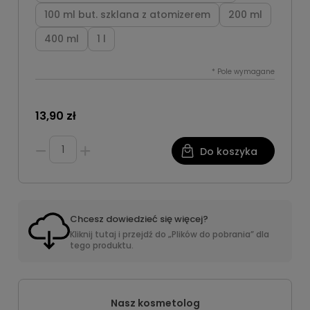
100 ml but. szklana z atomizerem
200 ml
400 ml
1 l
*
Pole wymagane
13,90 zł
Do koszyka
Chcesz dowiedzieć się więcej?
Kliknij tutaj i przejdź do „Plików do pobrania” dla
tego produktu.
Nasz kosmetolog