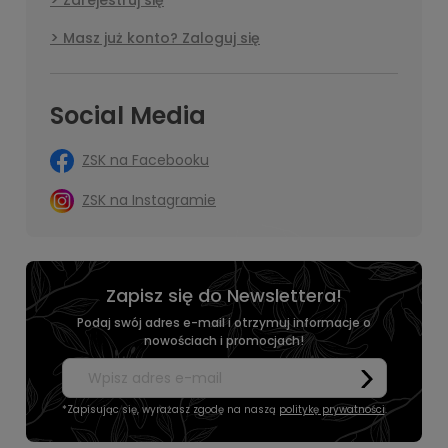
Zarejestruj się
Masz już konto? Zaloguj się
Social Media
ZSK na Facebooku
ZSK na Instagramie
Zapisz się do Newslettera!
Podaj swój adres e-mail i otrzymuj informacje o
nowościach i promocjach!
*Zapisując się, wyrażasz zgodę na naszą
politykę prywatności
.