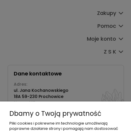
Zakupy
Pomoc
Moje konto
Z S K
Dane kontaktowe
Adres:
ul. Jana Kochanowskiego
18A 59-230 Prochowice
Numer NIP:
1181638734
Dbamy o Twoją prywatność
Telefon:
518358020
Pliki cookies i pokrewne im technologie umożliwiają
poprawne działanie strony i pomagają nam dostosować