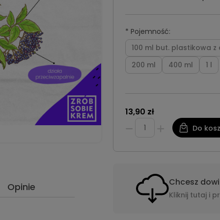
*
Pojemność:
100 ml but. plastikowa 
200 ml
400 ml
1 l
13,90 zł
Do kos
Chcesz dowie
Opinie
Kliknij tutaj 