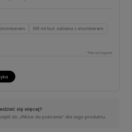
z atomizerem
100 ml but. szklana z atomizerem
*
Pole wymagane
zyka
dzieć się więcej?
i przejdź do „Plików do pobrania” dla tego produktu.