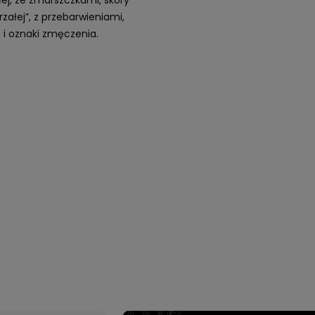
łej, ze zmarszczkami, skóry
rzałej”, z przebarwieniami,
 i oznaki zmęczenia.