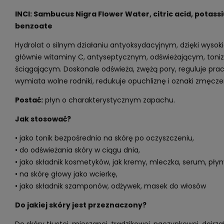
INCI: Sambucus Nigra Flower Water, citric acid, potas
benzoate
Hydrolat o silnym działaniu antyoksydacyjnym, dzięki wysoki
głównie witaminy C, antyseptycznym, odświeżającym, toniz
ściągającym. Doskonale odświeża, zwężą pory, reguluje pra
wymiata wolne rodniki, redukuje opuchliznę i oznaki zmęczen
Postać:
płyn o charakterystycznym zapachu.
Jak stosować?
• jako tonik bezpośrednio na skórę po oczyszczeniu,
• do odświeżania skóry w ciągu dnia,
• jako składnik kosmetyków, jak kremy, mleczka, serum, płyn
• na skórę głowy jako wcierkę,
• jako składnik szamponów, odżywek, masek do włosów
Do jakiej skóry jest przeznaczony?