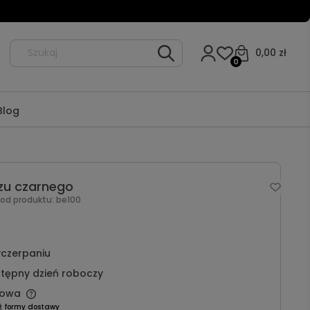
0,00 zł
0
Blog
zu czarnego
Kod produktu:
be100
czerpaniu
tępny dzień roboczy
owa
ź formy dostawy