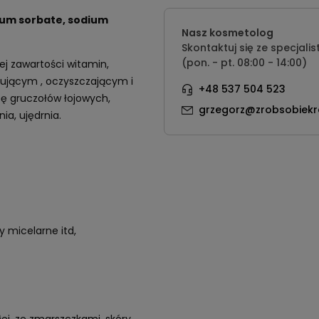
sium sorbate, sodium
Nasz kosmetolog
Skontaktuj się ze specjalis
(pon. - pt. 08:00 - 14:00)
ej zawartości witamin,
ującym , oczyszczającym i
+48 537 504 523
cę gruczołów łojowych,
grzegorz@zrobsobiekr
ia, ujędrnia.
y micelarne itd,