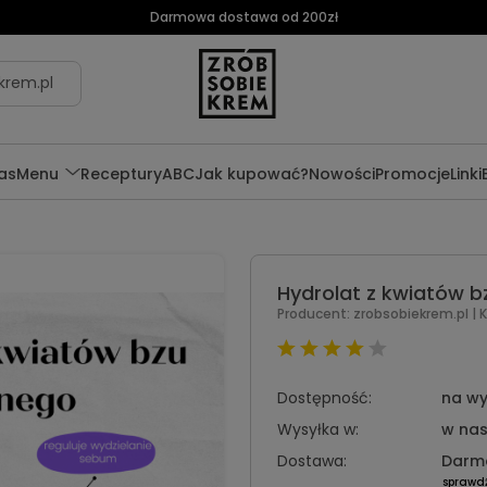
Darmowa dostawa od 200zł
krem.pl
as
Menu
Receptury
ABC
Jak kupować?
Nowości
Promocje
Linki
Hydrolat z kwiatów b
Producent:
zrobsobiekrem.pl
| 
Dostępność:
na wy
Wysyłka w:
w nas
Dostawa:
Darm
sprawd