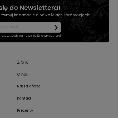
się do Newslettera!
otrzymuj informacje o nowościach i promocjach!
wyrażasz zgodę na naszą
politykę prywatności
.
Z S K
O nas
Nasza oferta
Kontakt
Prezenty