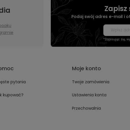
Zapisz 
dia
Podaj swój adres e-mail i 
booku
agramie
*Zapisując się, 
omoc
Moje konto
ęste pytania
Twoje zamówienia
k kupować?
Ustawienia konta
Przechowalnia