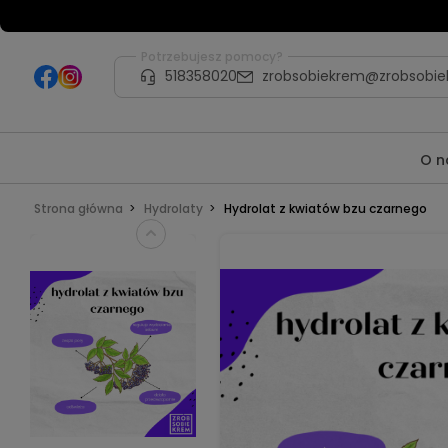
Potrzebujesz pomocy?
518358020
zrobsobiekrem@zrobsobie
O n
Strona główna
Hydrolaty
Hydrolat z kwiatów bzu czarnego