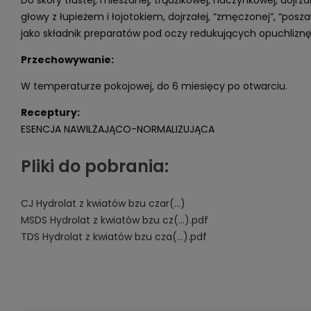
Do skóry tłustej, mieszanej, trądzikowej, naczynkowej, dojrza
głowy z łupieżem i łojotokiem, dojrzałej, “zmęczonej”, “posza
jako składnik preparatów pod oczy redukujących opuchliznę
Przechowywanie:
W temperaturze pokojowej, do 6 miesięcy po otwarciu.
Receptury:
ESENCJA NAWILŻAJĄCO-NORMALIZUJĄCA
Pliki do pobrania:
CJ Hydrolat z kwiatów bzu czar(...)
MSDS Hydrolat z kwiatów bzu cz(...).pdf
TDS Hydrolat z kwiatów bzu cza(...).pdf