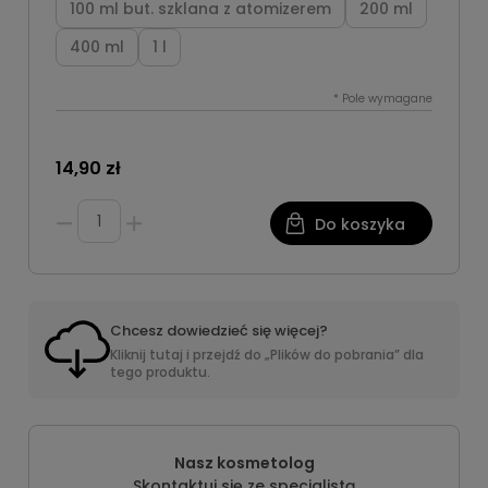
100 ml but. szklana z atomizerem
200 ml
400 ml
1 l
*
Pole wymagane
14,90 zł
Do koszyka
Chcesz dowiedzieć się więcej?
Kliknij tutaj i przejdź do „Plików do pobrania” dla
tego produktu.
Nasz kosmetolog
Skontaktuj się ze specjalistą