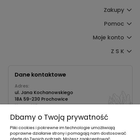
Zakupy
Pomoc
Moje konto
Z S K
Dane kontaktowe
Adres:
ul. Jana Kochanowskiego
18A 59-230 Prochowice
Numer NIP:
1181638734
Dbamy o Twoją prywatność
Telefon:
518358020
Pliki cookies i pokrewne im technologie umożliwiają
poprawne działanie strony i pomagają nam dostosować
ofertę do Twoich potrzeb. Możesz zaakceptować