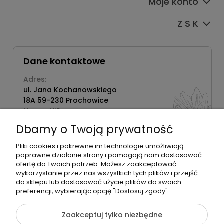
Moje konto
Z S K
Dane kontaktowe
Adres:
ul. Jana Kochanowskiego
18A 59-230 Prochowice
Numer NIP:
1181638734
Dbamy o Twoją prywatność
Telefon:
518358020
Pliki cookies i pokrewne im technologie umożliwiają
poprawne działanie strony i pomagają nam dostosować
ofertę do Twoich potrzeb. Możesz zaakceptować
wykorzystanie przez nas wszystkich tych plików i przejść
do sklepu lub dostosować użycie plików do swoich
©2026 Wszelkie Prawa Zastrzeżone | Zrób Sobie Krem
preferencji, wybierając opcję "Dostosuj zgody".
Szablon Flex by
Ecommercy
Zaakceptuj tylko niezbędne