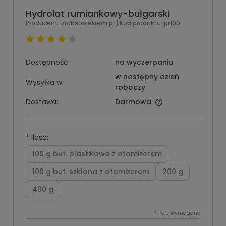
Hydrolat rumiankowy-bułgarski
Producent:
zrobsobiekrem.pl
| Kod produktu:
pr100
Dostępność:
na wyczerpaniu
w następny dzień
Wysyłka w:
roboczy
Dostawa:
Darmowa
*
Ilość:
100 g but. plastikowa z atomizerem
100 g but. szklana z atomizerem
200 g
400 g
*
Pole wymagane