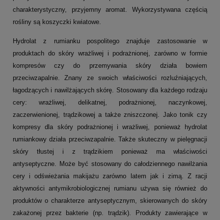
charakterystyczny, przyjemny aromat. Wykorzystywana częścią
rośliny są koszyczki kwiatowe.
Hydrolat z rumianku pospolitego znajduje zastosowanie w
produktach do skóry wrażliwej i podrażnionej, zarówno w formie
kompresów czy do przemywania skóry działa bowiem
przeciwzapalnie. Znany ze swoich właściwości rozluźniających,
łagodzących i nawilżających skórę. Stosowany dla każdego rodzaju
cery: wrażliwej, delikatnej, podrażnionej, naczynkowej,
zaczerwienionej, trądzikowej a także zniszczonej. Jako tonik czy
kompresy dla skóry podrażnionej i wrażliwej, ponieważ hydrolat
rumiankowy działa przeciwzapalnie. Także skuteczny w pielęgnacji
skóry tłustej i z trądzikiem ponieważ ma właściwości
antyseptyczne. Może być stosowany do całodziennego nawilżania
cery i odświeżania makijażu zarówno latem jak i zimą. Z racji
aktywności antymikrobiologicznej rumianu używa się również do
produktów o charakterze antyseptycznym, skierowanych do skóry
zakażonej przez bakterie (np. trądzik). Produkty zawierające w