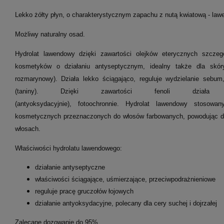
Lekko żółty płyn, o charakterystycznym zapachu z nutą kwiatową - law
Możliwy naturalny osad.
Hydrolat lawendowy dzięki zawartości olejków eterycznych szczegó
kosmetyków o działaniu antyseptycznym, idealny także dla skóry
rozmarynowy). Działa lekko ściągająco, reguluje wydzielanie sebu
(taniny). Dzięki zawartości fenoli działa ta
(antyoksydacyjnie), fotoochronnie. Hydrolat lawendowy stosowa
kosmetycznych przeznaczonych do włosów farbowanych, powodując dł
włosach.
Właściwości hydrolatu lawendowego:
działanie antyseptyczne
właściwości ściągające, uśmierzające, przeciwpodrażnieniowe
reguluje pracę gruczołów łojowych
działanie antyoksydacyjne, polecany dla cery suchej i dojrzałej
Zalecane dozowanie do 95%.