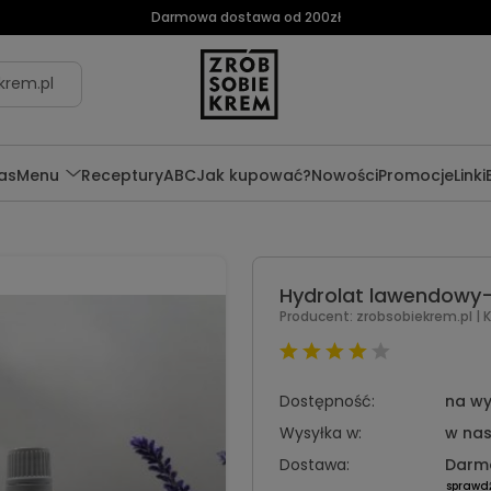
Darmowa dostawa od 200zł
krem.pl
as
Menu
Receptury
ABC
Jak kupować?
Nowości
Promocje
Linki
Hydrolat lawendowy-
Producent:
zrobsobiekrem.pl
| 
Dostępność:
na wy
Wysyłka w:
w nas
Dostawa:
Darm
sprawd