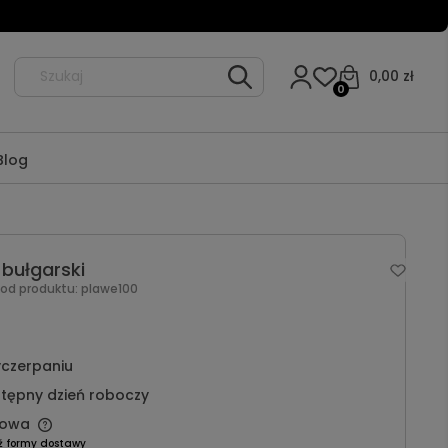
0,00 zł
0
Blog
bułgarski
Kod produktu:
plawe100
czerpaniu
tępny dzień roboczy
owa
ź formy dostawy