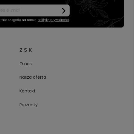
wyrażasz zgodę na naszą
politykę prywatności
.
Z S K
O nas
Nasza oferta
Kontakt
Prezenty