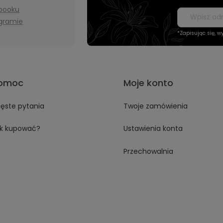
booku
agramie
*Zapisując się, 
omoc
Moje konto
ęste pytania
Twoje zamówienia
k kupować?
Ustawienia konta
Przechowalnia