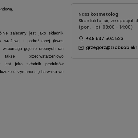
endową,
Nasz kosmetolog
Skontaktuj się ze specjalis
(pon. - pt. 08:00 - 14:00)
lnie zalecany jest jako składnik
+48 537 504 523
 wrażliwej i podrażnionej (kwas
grzegorz@zrobsobiekr
m, wspomaga gojenie drobnych ran
kże przeciwstarzeniowo
ny jest jako składnik produktów
uższe utrzymanie się barwnika we