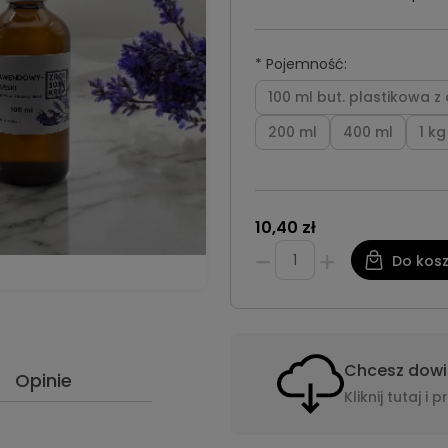
*
Pojemność:
100 ml but. plastikowa 
200 ml
400 ml
1 kg
10,40 zł
Do kos
Chcesz dowie
Opinie
Kliknij tutaj 