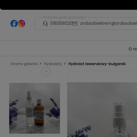
Potrzebujesz pomocy?
518358020
zrobsobiekrem@zrobsobie
O n
Strona główna
Hydrolaty
Hydrolat lawendowy-bułgarski