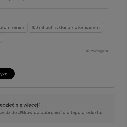
z atomizerem
100 ml but. szklana z atomizerem
*
Pole wymagane
zyka
dzieć się więcej?
i przejdź do „Plików do pobrania” dla tego produktu.