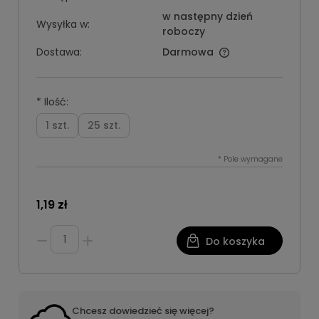
w następny dzień
Wysyłka w:
roboczy
Dostawa:
Darmowa
*
Ilość:
1 szt.
25 szt.
*
Pole wymagane
1,19 zł
Do koszyka
Chcesz dowiedzieć się więcej?