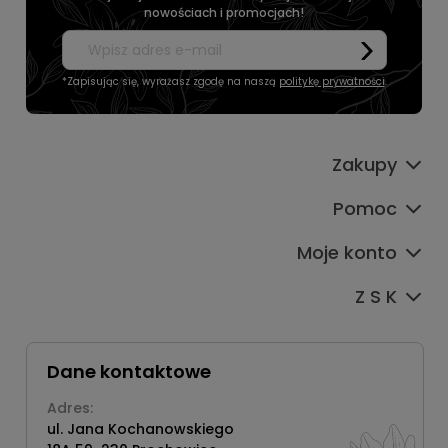
nowościach i promocjach!
*Zapisując się, wyrażasz zgodę na naszą
politykę prywatności
.
Zakupy
Pomoc
Moje konto
Z S K
Dane kontaktowe
Adres:
ul. Jana Kochanowskiego