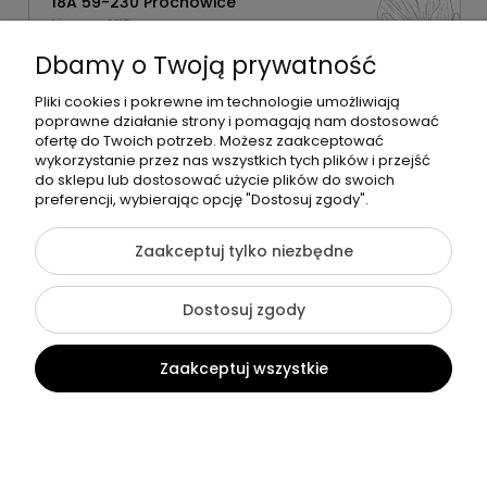
18A 59-230 Prochowice
Numer NIP:
1181638734
Dbamy o Twoją prywatność
Telefon:
518358020
Pliki cookies i pokrewne im technologie umożliwiają
poprawne działanie strony i pomagają nam dostosować
ofertę do Twoich potrzeb. Możesz zaakceptować
wykorzystanie przez nas wszystkich tych plików i przejść
do sklepu lub dostosować użycie plików do swoich
©2026 Wszelkie Prawa Zastrzeżone | Zrób Sobie Krem
preferencji, wybierając opcję "Dostosuj zgody".
Szablon Flex by
Ecommercy
Zaakceptuj tylko niezbędne
Dostosuj zgody
Pokaż pełną wersję strony
Zaakceptuj wszystkie
Sklep internetowy Shoper Premium
Kontakt
Szukaj
Konto
Koszyk