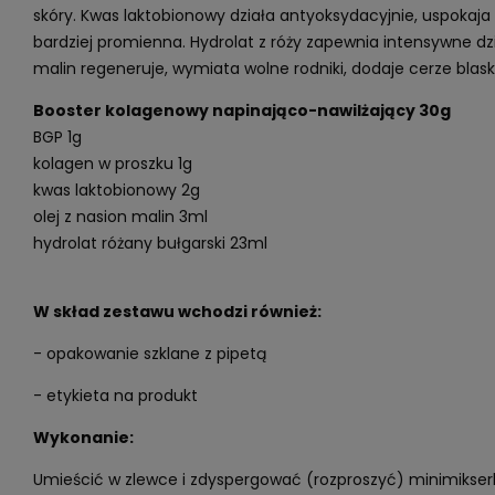
skóry. Kwas laktobionowy działa antyoksydacyjnie, uspokaja c
bardziej promienna. Hydrolat z róży zapewnia intensywne dzia
malin regeneruje, wymiata wolne rodniki, dodaje cerze blask
Booster kolagenowy napinająco-nawilżający 30g
BGP 1g
kolagen w proszku 1g
kwas laktobionowy 2g
olej z nasion malin 3ml
hydrolat różany bułgarski 23ml
W skład zestawu wchodzi również:
- opakowanie szklane z pipetą
- etykieta na produkt
Wykonanie:
Umieścić w zlewce i zdyspergować (rozproszyć) minimikse