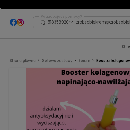
Potrzebujesz pomocy?
518358020
zrobsobiekrem@zrobsobie
O n
Strona główna
Gotowe zestawy
Serum
Booster kolagenow