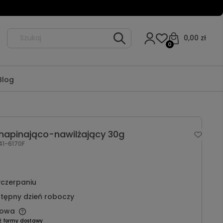
0,00 zł
0
Blog
napinająco-nawilżający 30g
41-6170F
czerpaniu
tępny dzień roboczy
owa
ź formy dostawy