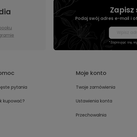
Zapisz 
dia
Podaj swój adres e-mail i 
booku
agramie
*Zapisując się, 
omoc
Moje konto
ęste pytania
Twoje zamówienia
k kupować?
Ustawienia konta
Przechowalnia