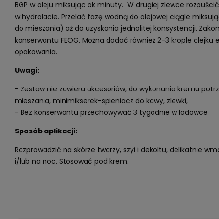
BGP w oleju miksując ok minuty. W drugiej zlewce rozpuścić 
w hydrolacie. Przelać fazę wodną do olejowej ciągle miksują
do mieszania) aż do uzyskania jednolitej konsystencji. Zako
konserwantu FEOG. Można dodać również 2-3 krople olejku e
opakowania.
Uwagi:
- Zestaw nie zawiera akcesoriów, do wykonania kremu potr
mieszania, minimikserek-spieniacz do kawy, zlewki,
- Bez konserwantu przechowywać 3 tygodnie w lodówce
Sposób aplikacji:
Rozprowadzić na skórze twarzy, szyi i dekoltu, delikatnie 
i/lub na noc. Stosować pod krem.