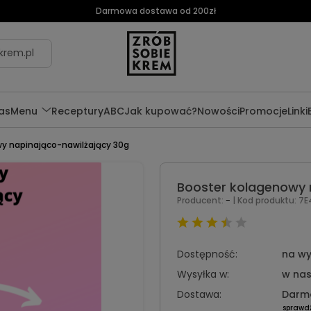
Darmowa dostawa od 200zł
krem.pl
as
Menu
Receptury
ABC
Jak kupować?
Nowości
Promocje
Linki
y napinająco-nawilżający 30g
Booster kolagenowy 
-
Producent:
| Kod produktu:
7E
Dostępność:
na wy
Wysyłka w:
w nas
Dostawa:
Darm
sprawd