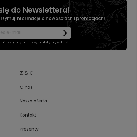
się do Newslettera!
otrzymuj informacje o nowościach i promocjach!
wyrażasz zgodę na naszą
politykę prywatności
.
Z S K
O nas
Nasza oferta
Kontakt
Prezenty