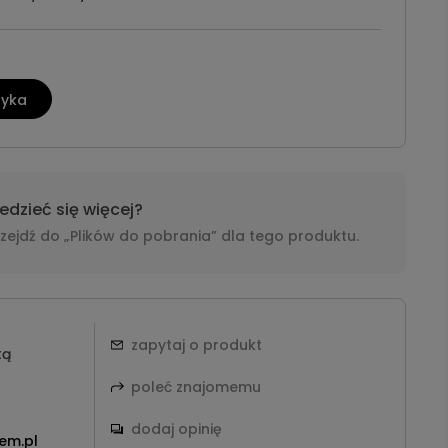
zyka
dzieć się więcej?
i przejdź do „Plików do pobrania” dla tego produktu.
zapytaj o produkt
tą
poleć znajomemu
dodaj opinię
em.pl