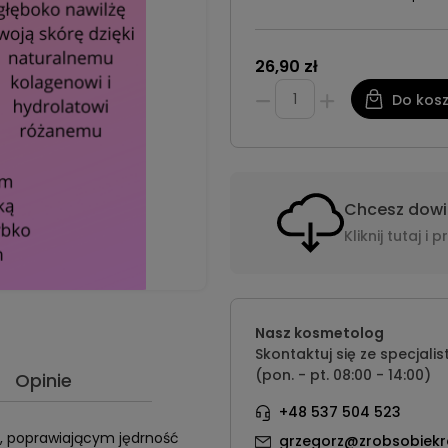
26,90 zł
Do kos
Chcesz dowie
Kliknij tutaj 
Nasz kosmetolog
Skontaktuj się ze specjalis
(pon. - pt. 08:00 - 14:00)
Opinie
+48 537 504 523
ym, poprawiającym jędrność
grzegorz@zrobsobiekr