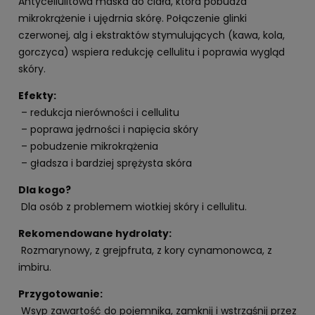
Antycellulitowa maska do ciała, która pobudza
mikrokrążenie i ujędrnia skórę. Połączenie glinki
czerwonej, alg i ekstraktów stymulujących (kawa, kola,
gorczyca) wspiera redukcję cellulitu i poprawia wygląd
skóry.
Efekty:
– redukcja nierówności i cellulitu
– poprawa jędrności i napięcia skóry
– pobudzenie mikrokrążenia
– gładsza i bardziej sprężysta skóra
Dla kogo?
Dla osób z problemem wiotkiej skóry i cellulitu.
Rekomendowane hydrolaty:
Rozmarynowy, z grejpfruta, z kory cynamonowca, z
imbiru.
Przygotowanie:
Wsyp zawartość do pojemnika, zamknij i wstrząśnij przez