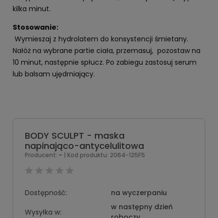
kilka minut.
Stosowanie:
Wymieszaj z hydrolatem do konsystencji śmietany.
Nałóż na wybrane partie ciała, przemasuj, pozostaw na
10 minut, następnie spłucz. Po zabiegu zastosuj serum
lub balsam ujędrniający.
BODY SCULPT - maska
napinająco-antycelulitowa
-
Producent:
| Kod produktu:
2064-125F5
Dostępność:
na wyczerpaniu
w następny dzień
Wysyłka w:
roboczy