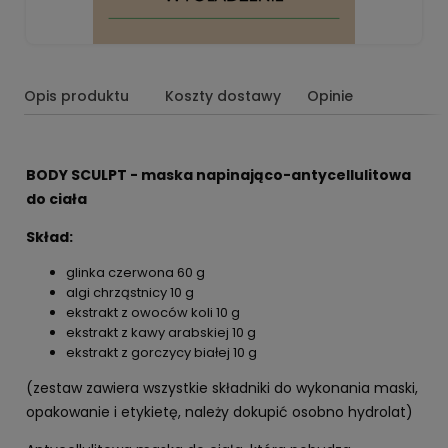
Opis produktu
Koszty dostawy
Opinie
BODY SCULPT - maska napinająco-antycellulitowa
do ciała
Skład:
glinka czerwona 60 g
algi chrząstnicy 10 g
ekstrakt z owoców koli 10 g
ekstrakt z kawy arabskiej 10 g
ekstrakt z gorczycy białej 10 g
(zestaw zawiera wszystkie składniki do wykonania maski,
opakowanie i etykietę, należy dokupić osobno hydrolat)