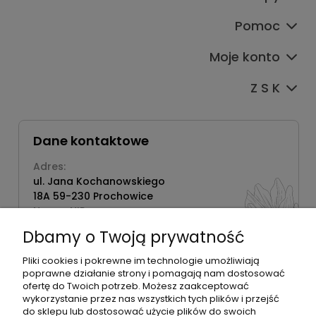
Pomoc
Moje konto
Z S K
Dane kontaktowe
Adres:
ul. Jana Kochanowskiego
18A 59-230 Prochowice
Numer NIP:
1181638734
Dbamy o Twoją prywatność
Telefon:
518358020
Pliki cookies i pokrewne im technologie umożliwiają
poprawne działanie strony i pomagają nam dostosować
ofertę do Twoich potrzeb. Możesz zaakceptować
wykorzystanie przez nas wszystkich tych plików i przejść
do sklepu lub dostosować użycie plików do swoich
©2026 Wszelkie Prawa Zastrzeżone | Zrób Sobie Krem